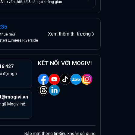
AI tư vấn thiết kế & cải tạo không gian
235
Xem thêm thị trường
n
thuê
mới
teri Lumiere Riverside
KẾT NỐI VỚI MOGIVI
46 427
ởi đội ngũ
t@mogivi.vn
 ngũ Mogivi hỗ
Bảo mật thông tin
Điều khoản sử dụng