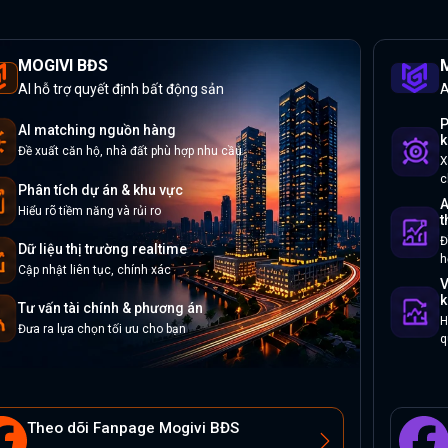
MOGIVI BĐS
M
AI hỗ trợ quyết định bất động sản
A
P
AI matching nguồn hàng
k
Đề xuất căn hộ, nhà đất phù hợp nhu cầu
X
c
Phân tích dự án & khu vực
A
Hiểu rõ tiềm năng và rủi ro
t
Đ
Dữ liệu thị trường realtime
h
Cập nhật liên tục, chính xác
V
k
Tư vấn tài chính & phương án
H
Đưa ra lựa chọn tối ưu cho bạn
q
Theo dõi Fanpage Mogivi BĐS