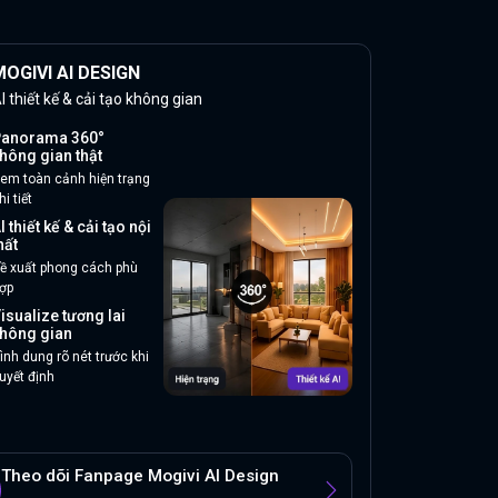
OGIVI AI DESIGN
I thiết kế & cải tạo không gian
anorama 360°
hông gian thật
em toàn cảnh hiện trạng
hi tiết
I thiết kế & cải tạo nội
hất
ề xuất phong cách phù
ợp
isualize tương lai
hông gian
ình dung rõ nét trước khi
uyết định
Theo dõi Fanpage Mogivi AI Design