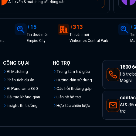
AI tư vấn & matching bất động sản
+
15
+
313
+
Tin
thuê
mới
Tin
bán
mới
Ti
ama
Empire City
Vinhomes Central Park
Mas
CÔNG CỤ AI
HỖ TRỢ
1800 6
Al Matching
Trung tâm trợ giúp
Hỗ trợ b
Phân tích dự án
Hướng dẫn sử dụng
Mogivi
AI Panorama 360
Câu hỏi thường gặp
Cải tạo không gian
Liên hệ hỗ trợ
contac
AI & đội
Insight thị trường
Hợp tác chiến lược
trợ