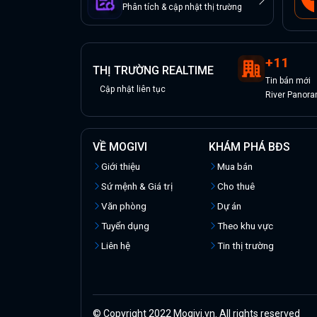
Phân tích & cập nhật thị trường
+
11
THỊ TRƯỜNG REALTIME
Tin
bán
mới
Cập nhật liên tục
River Panor
VỀ MOGIVI
KHÁM PHÁ BĐS
Giới thiệu
Mua bán
Sứ mệnh & Giá trị
Cho thuê
Văn phòng
Dự án
Tuyển dụng
Theo khu vực
Liên hệ
Tin thị trường
© Copyright 2022 Mogivi.vn. All rights reserved