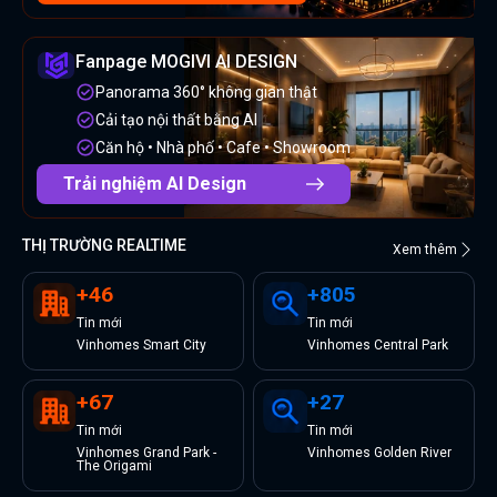
Fanpage MOGIVI AI DESIGN
Panorama 360° không gian thật
Cải tạo nội thất bằng AI
Căn hộ • Nhà phố • Cafe • Showroom
Trải nghiệm AI Design
THỊ TRƯỜNG REALTIME
Xem thêm
+
46
+
805
Tin
mới
Tin
mới
Vinhomes Smart City
Vinhomes Central Park
+
67
+
27
Tin
mới
Tin
mới
Vinhomes Grand Park -
Vinhomes Golden River
The Origami