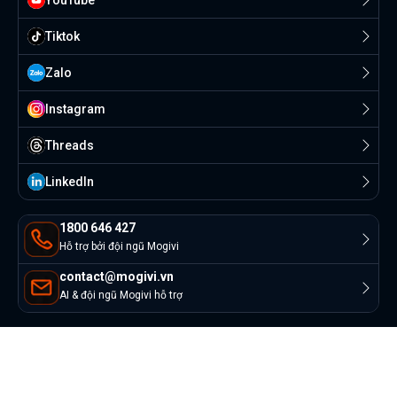
Tiktok
Zalo
Instagram
Threads
Linkedln
1800 646 427
Hỗ trợ bởi đội ngũ Mogivi
contact@mogivi.vn
AI & đội ngũ Mogivi hỗ trợ
© Copyright 2022 Mogivi.vn. All rights reserved
Bảo mật thông tin
Điều khoản sử dụng