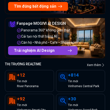
Tìm đúng bất động sản
Fanpage MOGIVI AI DESIGN
Panorama 360° không gian thật
Cải tạo nội thất bằng AI
Căn hộ • Nhà phố • Cafe • Showroom
Trải nghiệm AI Design
THỊ TRƯỜNG REALTIME
Xem thêm
+
12
+
814
Tin
mới
Tin
mới
River Panorama
Vinhomes Central Park
+
92
+
30
Tin
mới
Tin
mới