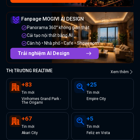
Fanpage MOGIVI AI DESIGN
Panorama 360° không gian thật
Cải tạo nội thất bằng AI
Căn hộ • Nhà phố • Cafe • Showroom
Trải nghiệm AI Design
THỊ TRƯỜNG REALTIME
Xem thêm
+
83
+
25
Tin
mới
Tin
mới
Vinhomes Grand Park -
Empire City
The Origami
+
67
+
5
Tin
mới
Tin
mới
Akari City
Feliz en Vista