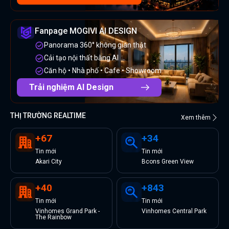
Fanpage MOGIVI AI DESIGN
Panorama 360° không gian thật
Cải tạo nội thất bằng AI
Căn hộ • Nhà phố • Cafe • Showroom
Trải nghiệm AI Design
THỊ TRƯỜNG REALTIME
Xem thêm
+
67
+
34
Tin
mới
Tin
mới
Akari City
Bcons Green View
+
40
+
843
Tin
mới
Tin
mới
Vinhomes Grand Park -
Vinhomes Central Park
The Rainbow