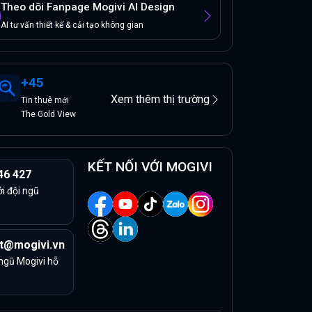
Theo dõi Fanpage Mogivi AI Design
AI tư vấn thiết kế & cải tạo không gian
+
45
Xem thêm thị trường
Tin
thuê
mới
The Gold View
KẾT NỐI VỚI MOGIVI
46 427
ởi đội ngũ
t@mogivi.vn
 ngũ Mogivi hỗ