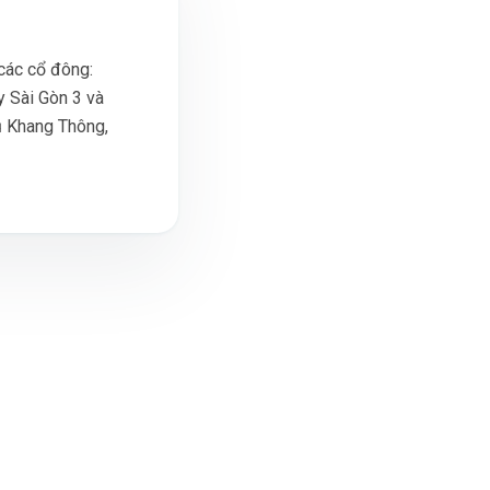
các cổ đông:
y Sài Gòn 3 và
ụ Khang Thông,