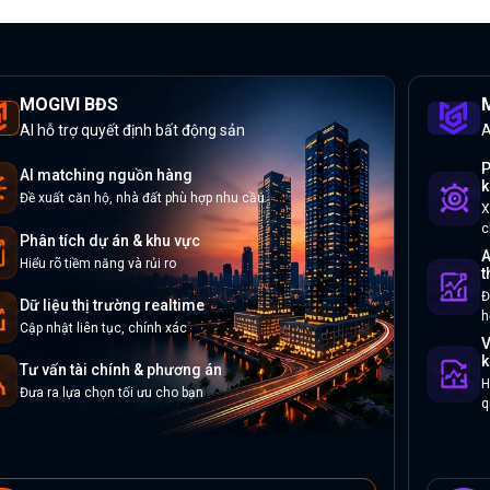
MOGIVI BĐS
M
AI hỗ trợ quyết định bất động sản
A
P
AI matching nguồn hàng
k
Đề xuất căn hộ, nhà đất phù hợp nhu cầu
X
c
Phân tích dự án & khu vực
A
Hiểu rõ tiềm năng và rủi ro
t
Đ
Dữ liệu thị trường realtime
h
Cập nhật liên tục, chính xác
V
k
Tư vấn tài chính & phương án
H
Đưa ra lựa chọn tối ưu cho bạn
q