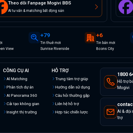
Theo dõi Fanpage Mogivi BĐS
AI tư vấn & matching bất động sản
+
79
+
6
ới
Tin
thuê
mới
Tin
bán
mới
een View
Sunrise Riverside
Bcons City
CÔNG CỤ AI
HỖ TRỢ
1800 6
Al Matching
Trung tâm trợ giúp
Hỗ trợ b
Phân tích dự án
Hướng dẫn sử dụng
Mogivi
AI Panorama 360
Câu hỏi thường gặp
Cải tạo không gian
Liên hệ hỗ trợ
contac
AI & đội
Insight thị trường
Hợp tác chiến lược
trợ