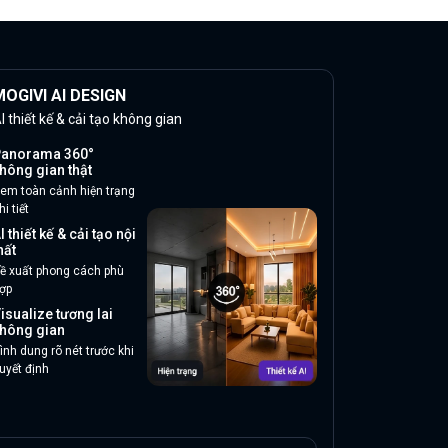
OGIVI AI DESIGN
I thiết kế & cải tạo không gian
anorama 360°
hông gian thật
em toàn cảnh hiện trạng
hi tiết
I thiết kế & cải tạo nội
hất
ề xuất phong cách phù
ợp
isualize tương lai
hông gian
ình dung rõ nét trước khi
uyết định