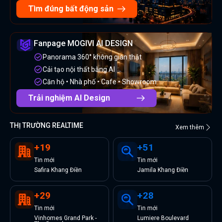
Tìm đúng bất động sản
Fanpage MOGIVI AI DESIGN
Panorama 360° không gian thật
Cải tạo nội thất bằng AI
Căn hộ • Nhà phố • Cafe • Showroom
Trải nghiệm AI Design
THỊ TRƯỜNG REALTIME
Xem thêm
+
19
+
51
Tin
mới
Tin
mới
Safira Khang Điền
Jamila Khang Điền
+
29
+
28
Tin
mới
Tin
mới
Vinhomes Grand Park -
Lumiere Boulevard