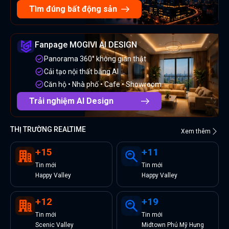
Tìm đúng bất động sản
Fanpage MOGIVI AI DESIGN
Panorama 360° không gian thật
Cải tạo nội thất bằng AI
Căn hộ • Nhà phố • Cafe • Showroom
Trải nghiệm AI Design
THỊ TRƯỜNG REALTIME
Xem thêm
+
15
+
11
Tin
mới
Tin
mới
Happy Valley
Happy Valley
+
12
+
19
Tin
mới
Tin
mới
Scenic Valley
Midtown Phú Mỹ Hưng