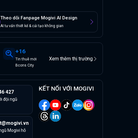
Theo dõi Fanpage Mogivi AI Design
AI tư vấn thiết kế & cải tạo không gian
+
16
Xem thêm thị trường
Tin
thuê
mới
Bcons City
KẾT NỐI VỚI MOGIVI
46 427
ởi đội ngũ
t@mogivi.vn
 ngũ Mogivi hỗ