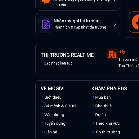
nhu cầu
Nhận insight thị trường
Phân tích & cập nhật thị trường
+
5
THỊ TRƯỜNG REALTIME
Tin
bán
mới
Cập nhật liên tục
Thủ Thiêm Z
VỀ MOGIVI
KHÁM PHÁ BĐS
Giới thiệu
Mua bán
Sứ mệnh & Giá trị
Cho thuê
Văn phòng
Dự án
Tuyển dụng
Theo khu vực
Liên hệ
Tin thị trường