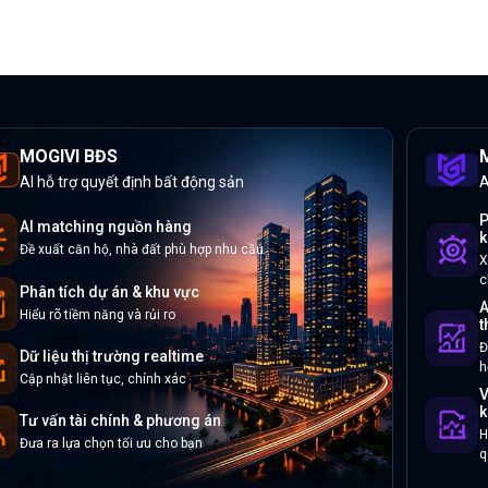
MOGIVI BĐS
M
AI hỗ trợ quyết định bất động sản
A
P
AI matching nguồn hàng
k
Đề xuất căn hộ, nhà đất phù hợp nhu cầu
X
c
Phân tích dự án & khu vực
A
Hiểu rõ tiềm năng và rủi ro
t
Đ
Dữ liệu thị trường realtime
h
Cập nhật liên tục, chính xác
V
k
Tư vấn tài chính & phương án
H
Đưa ra lựa chọn tối ưu cho bạn
q