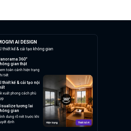
OGIVI AI DESIGN
I thiết kế & cải tạo không gian
anorama 360°
hông gian thật
em toàn cảnh hiện trạng
hi tiết
I thiết kế & cải tạo nội
hất
ề xuất phong cách phù
ợp
isualize tương lai
hông gian
ình dung rõ nét trước khi
uyết định