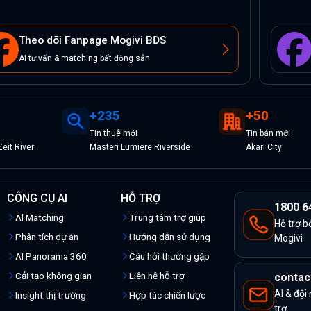
Theo dõi Fanpage Mogivi BĐS
AI tư vấn & matching bất động sản
+
235
+
50
Tin
thuê
mới
Tin
bán
mới
eit River
Masteri Lumiere Riverside
Akari City
CÔNG CỤ AI
HỖ TRỢ
1800 6
Al Matching
Trung tâm trợ giúp
Hỗ trợ b
Phân tích dự án
Hướng dẫn sử dụng
Mogivi
AI Panorama 360
Câu hỏi thường gặp
Cải tạo không gian
Liên hệ hỗ trợ
contac
AI & đội
Insight thị trường
Hợp tác chiến lược
trợ