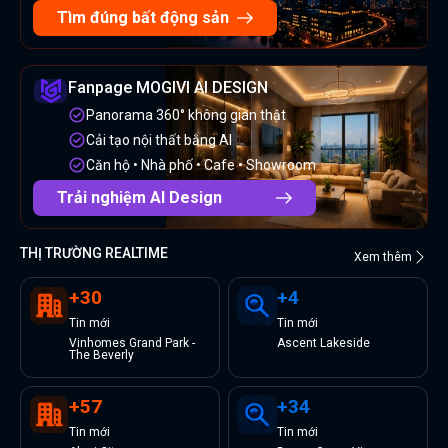
Tìm đúng bất động sản
Fanpage MOGIVI AI DESIGN
Panorama 360° không gian thật
Cải tạo nội thất bằng AI
Căn hộ • Nhà phố • Cafe • Showroom
Trải nghiệm AI Design
THỊ TRƯỜNG REALTIME
Xem thêm
+
30
+
4
Tin
mới
Tin
mới
Vinhomes Grand Park -
Ascent Lakeside
The Beverly
+
57
+
34
Tin
mới
Tin
mới