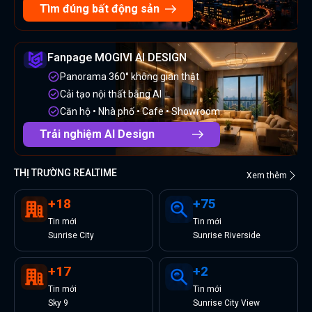
Tìm đúng bất động sản
Fanpage MOGIVI AI DESIGN
Panorama 360° không gian thật
Cải tạo nội thất bằng AI
Căn hộ • Nhà phố • Cafe • Showroom
Trải nghiệm AI Design
THỊ TRƯỜNG REALTIME
Xem thêm
+
18
+
75
Tin
mới
Tin
mới
Sunrise City
Sunrise Riverside
+
17
+
2
Tin
mới
Tin
mới
Sky 9
Sunrise City View