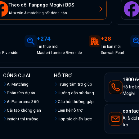
Theo dõi Fanpage Mogivi BĐS
AI tư vấn & matching bất động sản
+
274
+
28
Tin
thuê
mới
Tin
bán
mới
e Riverside
Masteri Lumiere Riverside
Sunwah Pearl
CÔNG CỤ AI
HỖ TRỢ
1800 6
Al Matching
Trung tâm trợ giúp
Hỗ trợ b
Phân tích dự án
Hướng dẫn sử dụng
Mogivi
AI Panorama 360
Câu hỏi thường gặp
Cải tạo không gian
Liên hệ hỗ trợ
contac
AI & đội
Insight thị trường
Hợp tác chiến lược
trợ