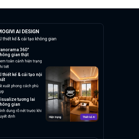
OGIVI AI DESIGN
I thiết kế & cải tạo không gian
anorama 360°
hông gian thật
em toàn cảnh hiện trạng
hi tiết
I thiết kế & cải tạo nội
hất
ề xuất phong cách phù
ợp
isualize tương lai
hông gian
ình dung rõ nét trước khi
uyết định