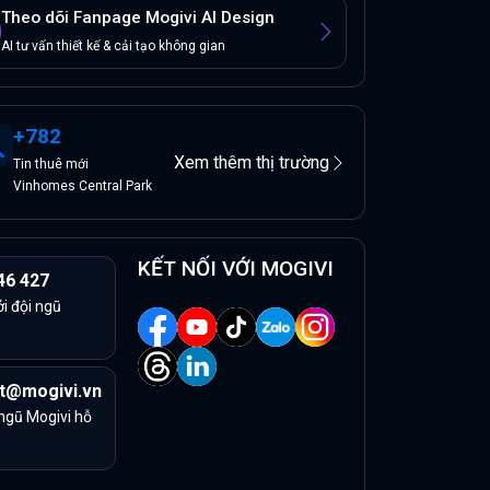
Theo dõi Fanpage Mogivi AI Design
AI tư vấn thiết kế & cải tạo không gian
+
782
Xem thêm thị trường
Tin
thuê
mới
Vinhomes Central Park
KẾT NỐI VỚI MOGIVI
46 427
ởi đội ngũ
t@mogivi.vn
 ngũ Mogivi hỗ