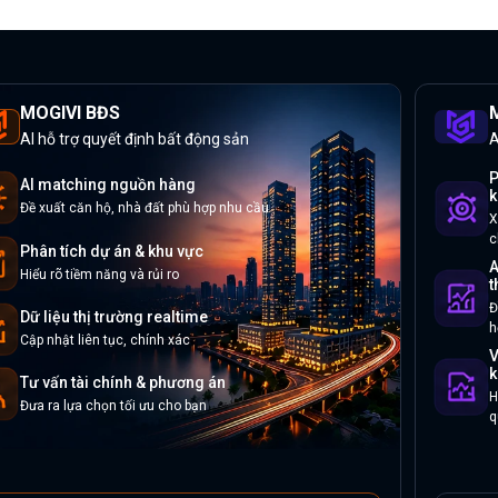
MOGIVI BĐS
M
AI hỗ trợ quyết định bất động sản
A
P
AI matching nguồn hàng
k
Đề xuất căn hộ, nhà đất phù hợp nhu cầu
X
c
Phân tích dự án & khu vực
A
Hiểu rõ tiềm năng và rủi ro
t
Đ
Dữ liệu thị trường realtime
h
Cập nhật liên tục, chính xác
V
k
Tư vấn tài chính & phương án
H
Đưa ra lựa chọn tối ưu cho bạn
q