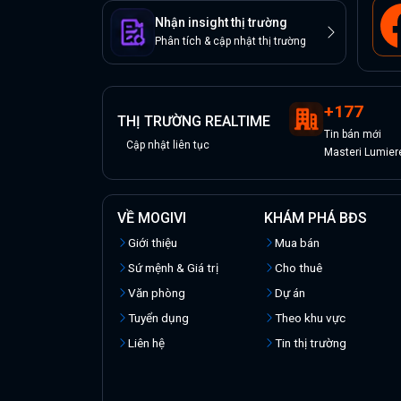
Nhận insight thị trường
Phân tích & cập nhật thị trường
+
177
THỊ TRƯỜNG REALTIME
Tin
bán
mới
Cập nhật liên tục
Masteri Lumier
VỀ MOGIVI
KHÁM PHÁ BĐS
Giới thiệu
Mua bán
Sứ mệnh & Giá trị
Cho thuê
Văn phòng
Dự án
Tuyển dụng
Theo khu vực
Liên hệ
Tin thị trường