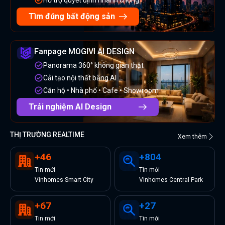
Tìm đúng bất động sản
Fanpage MOGIVI AI DESIGN
Panorama 360° không gian thật
Cải tạo nội thất bằng AI
Căn hộ • Nhà phố • Cafe • Showroom
Trải nghiệm AI Design
THỊ TRƯỜNG REALTIME
Xem thêm
+
46
+
804
Tin
mới
Tin
mới
Vinhomes Smart City
Vinhomes Central Park
+
67
+
27
Tin
mới
Tin
mới