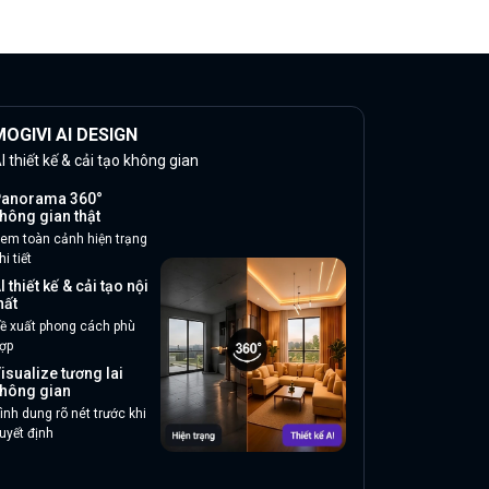
OGIVI AI DESIGN
I thiết kế & cải tạo không gian
anorama 360°
hông gian thật
em toàn cảnh hiện trạng
hi tiết
I thiết kế & cải tạo nội
hất
ề xuất phong cách phù
ợp
isualize tương lai
hông gian
ình dung rõ nét trước khi
uyết định