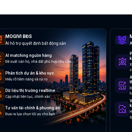
MOGIVI BĐS
M
AI hỗ trợ quyết định bất động sản
A
P
AI matching nguồn hàng
k
Đề xuất căn hộ, nhà đất phù hợp nhu cầu
X
c
Phân tích dự án & khu vực
A
Hiểu rõ tiềm năng và rủi ro
t
Đ
Dữ liệu thị trường realtime
h
Cập nhật liên tục, chính xác
V
k
Tư vấn tài chính & phương án
H
Đưa ra lựa chọn tối ưu cho bạn
q