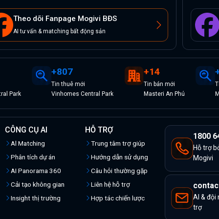
Theo dõi Fanpage Mogivi BĐS
AI tư vấn & matching bất động sản
+
807
+
14
Tin
thuê
mới
Tin
bán
mới
T
ral Park
Vinhomes Central Park
Masteri An Phú
M
CÔNG CỤ AI
HỖ TRỢ
1800 6
Al Matching
Trung tâm trợ giúp
Hỗ trợ b
Phân tích dự án
Hướng dẫn sử dụng
Mogivi
AI Panorama 360
Câu hỏi thường gặp
Cải tạo không gian
Liên hệ hỗ trợ
contac
AI & đội
Insight thị trường
Hợp tác chiến lược
trợ