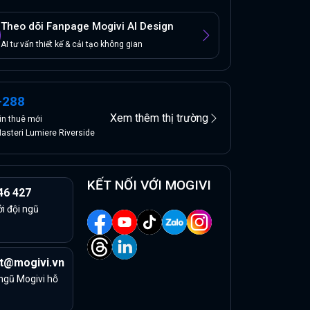
Theo dõi Fanpage Mogivi AI Design
AI tư vấn thiết kế & cải tạo không gian
+
288
Xem thêm thị trường
in
thuê
mới
asteri Lumiere Riverside
KẾT NỐI VỚI MOGIVI
46 427
ởi đội ngũ
t@mogivi.vn
 ngũ Mogivi hỗ