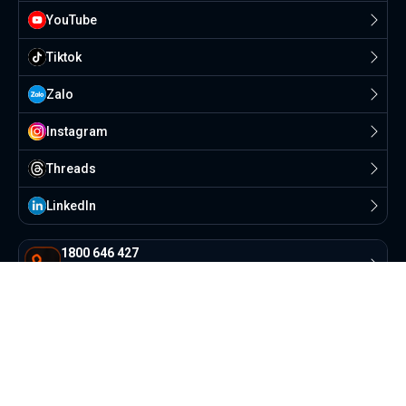
YouTube
Tiktok
Zalo
Instagram
Threads
Linkedln
1800 646 427
Hỗ trợ bởi đội ngũ Mogivi
contact@mogivi.vn
AI & đội ngũ Mogivi hỗ trợ
© Copyright 2022 Mogivi.vn. All rights reserved
Bảo mật thông tin
Điều khoản sử dụng