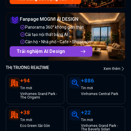
Fanpage MOGIVI AI DESIGN
Panorama 360° không gian thật
Cải tạo nội thất bằng AI
Căn hộ • Nhà phố • Cafe • Showroom
Trải nghiệm AI Design
THỊ TRƯỜNG REALTIME
Xem thêm
+
94
+
886
Tin
mới
Tin
mới
Vinhomes Grand Park -
Vinhomes Central Park
The Origami
+
38
+
22
Tin
mới
Tin
mới
Eco Green Sài Gòn
Vinhomes Grand Park -
The Beverly Solari