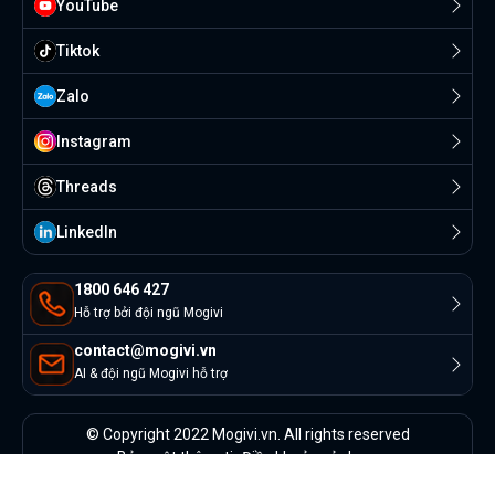
YouTube
Tiktok
Zalo
Instagram
Threads
Linkedln
1800 646 427
Hỗ trợ bởi đội ngũ Mogivi
contact@mogivi.vn
AI & đội ngũ Mogivi hỗ trợ
© Copyright 2022 Mogivi.vn. All rights reserved
Bảo mật thông tin
Điều khoản sử dụng