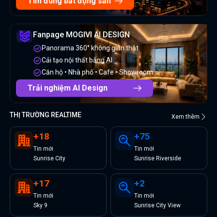
Tìm đúng bất động sản
Fanpage MOGIVI AI DESIGN
Panorama 360° không gian thật
Cải tạo nội thất bằng AI
Căn hộ • Nhà phố • Cafe • Showroom
Trải nghiệm AI Design
THỊ TRƯỜNG REALTIME
Xem thêm
+
18
+
75
Tin
mới
Tin
mới
Sunrise City
Sunrise Riverside
+
17
+
2
Tin
mới
Tin
mới
Sky 9
Sunrise City View