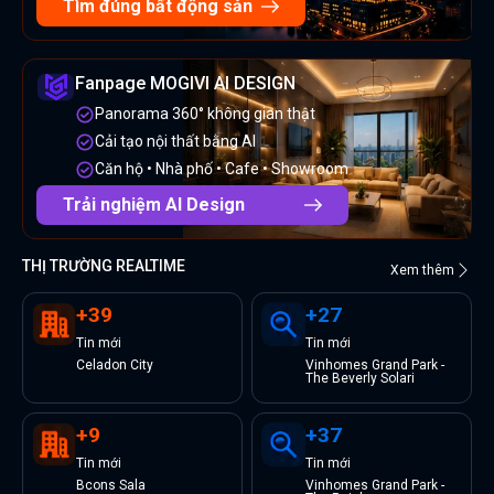
Tìm đúng bất động sản
Fanpage MOGIVI AI DESIGN
Panorama 360° không gian thật
Cải tạo nội thất bằng AI
Căn hộ • Nhà phố • Cafe • Showroom
Trải nghiệm AI Design
THỊ TRƯỜNG REALTIME
Xem thêm
+
39
+
27
Tin
mới
Tin
mới
Celadon City
Vinhomes Grand Park -
The Beverly Solari
+
9
+
37
Tin
mới
Tin
mới
Bcons Sala
Vinhomes Grand Park -