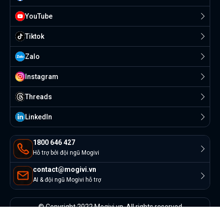
YouTube
Tiktok
Zalo
Instagram
Threads
Linkedln
1800 646 427
Hỗ trợ bởi đội ngũ Mogivi
contact@mogivi.vn
AI & đội ngũ Mogivi hỗ trợ
© Copyright 2022 Mogivi.vn. All rights reserved
Bảo mật thông tin
Điều khoản sử dụng