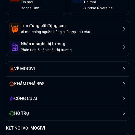
Tin
mới
Tin
mới
Bcons City
Sunrise Riverside
Tìm đúng bất động sản.
AI matching nguồn hàng phù hợp nhu cầu
Nhận insight thị trường
Phân tích & cập nhật thị trường
VỀ MOGIVI
KHÁM PHÁ BĐS
CÔNG CỤ AI
HỖ TRỢ
KẾT NỐI VỚI MOGIVI