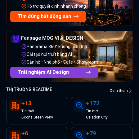
Hỗ trợ quyết định nhanh chóng
Tìm đúng bất động sản
Fanpage MOGIVI AI DESIGN
Panorama 360° không gian thật
Cải tạo nội thất bằng AI
Căn hộ • Nhà phố • Cafe • Showroom
Trải nghiệm AI Design
THỊ TRƯỜNG REALTIME
Xem thêm
+
13
+
172
Tin
mới
Tin
mới
Bcons Green View
Celadon City
+
6
+
79