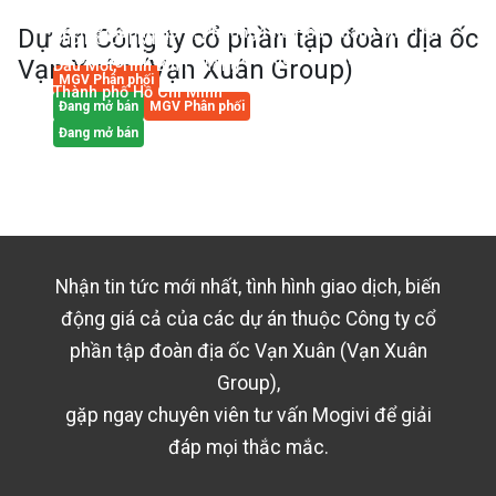
Đường Hà Huy Giáp, Phường Thạnh Lộc, Quận 12, Thành
Happy One Sora
Dự án
Số 113 Đường 30/4, Phường Phú Hoà, Thành phố Thủ
Công ty cổ phần tập đoàn địa ốc
phố Hồ Chí Minh
27 Đường số 9, Phường Linh Xuân, Thành phố Thủ Đức,
Vạn Xuân (Vạn Xuân Group)
Dầu Một, Tỉnh Bình Dương
MGV Phân phối
Thành phố Hồ Chí Minh
Đang mở bán
MGV Phân phối
Đang mở bán
Nhận tin tức mới nhất, tình hình giao dịch, biến
động giá cả của các dự án thuộc
Công ty cổ
phần tập đoàn địa ốc Vạn Xuân (Vạn Xuân
Group)
,
gặp ngay chuyên viên tư vấn Mogivi để giải
đáp mọi thắc mắc.