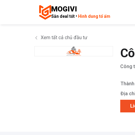
MOGIVI
Săn deal tốt •
Hình dung tổ ấm
Xem tất cả chủ đầu tư
Cô
Công 
Thành 
Địa chỉ
Li