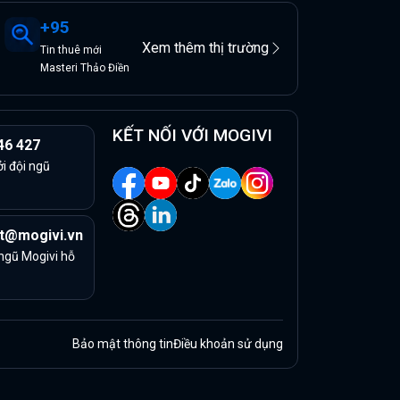
+
95
Xem thêm thị trường
Tin
thuê
mới
Masteri Thảo Điền
KẾT NỐI VỚI MOGIVI
46 427
ởi đội ngũ
t@mogivi.vn
 ngũ Mogivi hỗ
Bảo mật thông tin
Điều khoản sử dụng