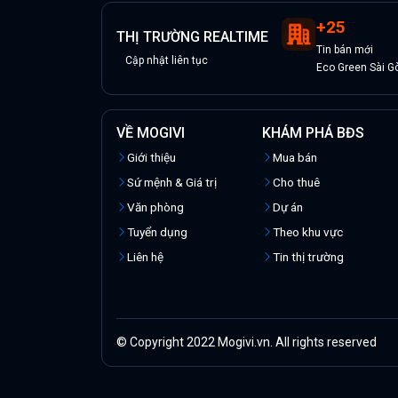
+
25
THỊ TRƯỜNG REALTIME
Tin
bán
mới
Cập nhật liên tục
Eco Green Sài G
VỀ MOGIVI
KHÁM PHÁ BĐS
Giới thiệu
Mua bán
Sứ mệnh & Giá trị
Cho thuê
Văn phòng
Dự án
Tuyển dụng
Theo khu vực
Liên hệ
Tin thị trường
© Copyright 2022 Mogivi.vn. All rights reserved