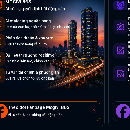
MOGIVI BĐS
M
AI hỗ trợ quyết định bất động sản
A
P
AI matching nguồn hàng
k
Đề xuất căn hộ, nhà đất phù hợp nhu cầu
X
c
Phân tích dự án & khu vực
A
Hiểu rõ tiềm năng và rủi ro
t
Đ
Dữ liệu thị trường realtime
h
Cập nhật liên tục, chính xác
V
k
Tư vấn tài chính & phương án
H
Đưa ra lựa chọn tối ưu cho bạn
q
Theo dõi Fanpage Mogivi BĐS
AI tư vấn & matching bất động sản