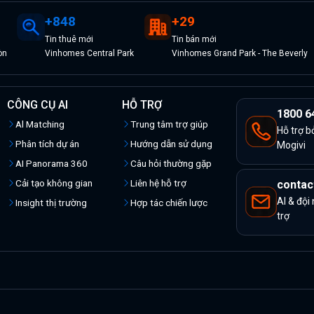
+
848
+
29
Tin
thuê
mới
Tin
bán
mới
òn
Vinhomes Central Park
Vinhomes Grand Park - The Beverly
CÔNG CỤ AI
HỖ TRỢ
1800 6
Al Matching
Trung tâm trợ giúp
Hỗ trợ b
Phân tích dự án
Hướng dẫn sử dụng
Mogivi
AI Panorama 360
Câu hỏi thường gặp
Cải tạo không gian
Liên hệ hỗ trợ
contac
AI & đội
Insight thị trường
Hợp tác chiến lược
trợ