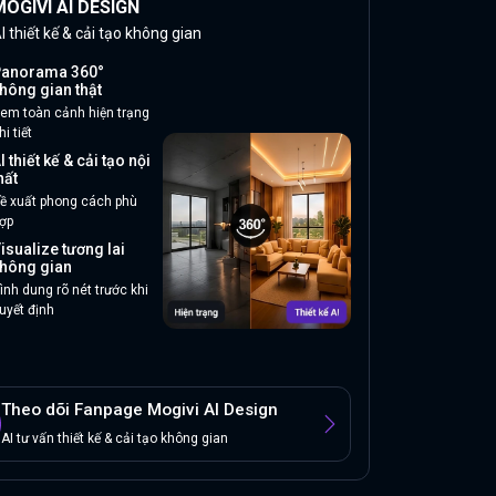
OGIVI AI DESIGN
I thiết kế & cải tạo không gian
anorama 360°
hông gian thật
em toàn cảnh hiện trạng
hi tiết
I thiết kế & cải tạo nội
hất
ề xuất phong cách phù
ợp
isualize tương lai
hông gian
ình dung rõ nét trước khi
uyết định
Theo dõi Fanpage Mogivi AI Design
AI tư vấn thiết kế & cải tạo không gian