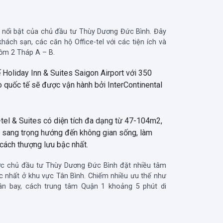
n nổi bật của chủ đầu tư Thùy Dương Đức Bình. Đây
hách sạn, các căn hộ Office-tel với các tiện ích và
gồm 2 Tháp A – B.
 Holiday Inn & Suites Saigon Airport với 350
 quốc tế sẽ được vận hành bởi InterContinental
tel & Suites có diện tích đa dạng từ 47-104m2,
t sang trọng hướng đến không gian sống, làm
cách thượng lưu bậc nhất.
ợc chủ đầu tư Thùy Dương Đức Bình đặt nhiều tâm
ậc nhất ở khu vực Tân Bình. Chiếm nhiều ưu thế như
ân bay, cách trung tâm Quận 1 khoảng 5 phút di