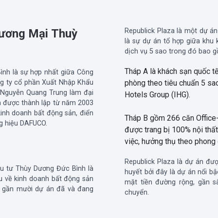
hương Mại Thuỳ
Republick Plaza là một dự á
là sự dự án tổ hợp giữa khu k
dịch vụ 5 sao trong đó bao 
Tháp A là khách sạn quốc tế
nh là sự hợp nhất giữa Công
ng ty cổ phần Xuất Nhập Khẩu
phòng theo tiêu chuẩn 5 sao
 Nguyễn Quang Trung làm đại
Hotels Group (IHG).
n được thành lập từ năm 2003
kinh doanh bất động sản, điển
Tháp B gồm 266 căn Office-
ơng hiệu DAFUCO.
được trang bị 100% nội thấ
việc, hưởng thụ theo phong 
Republick Plaza là dự án đư
ầu tư Thùy Dương Đức Bình là
huyết bởi đây là dự án nổi b
u về kinh doanh bất động sản
mặt tiền đường rộng, gần s
g gần mười dự án đã và đang
chuyển.