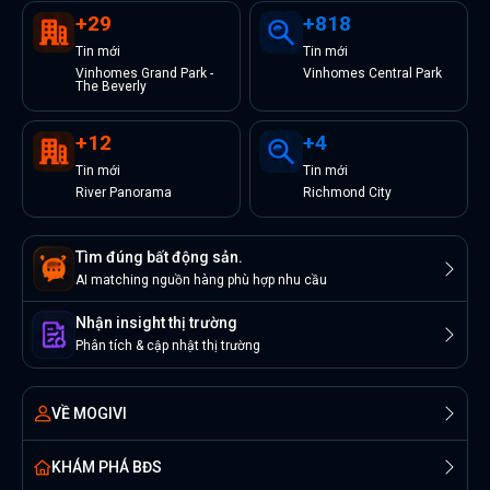
+
29
+
818
Tin
mới
Tin
mới
Vinhomes Grand Park -
Vinhomes Central Park
The Beverly
+
12
+
4
Tin
mới
Tin
mới
River Panorama
Richmond City
Tìm đúng bất động sản.
AI matching nguồn hàng phù hợp nhu cầu
Nhận insight thị trường
Phân tích & cập nhật thị trường
VỀ MOGIVI
KHÁM PHÁ BĐS