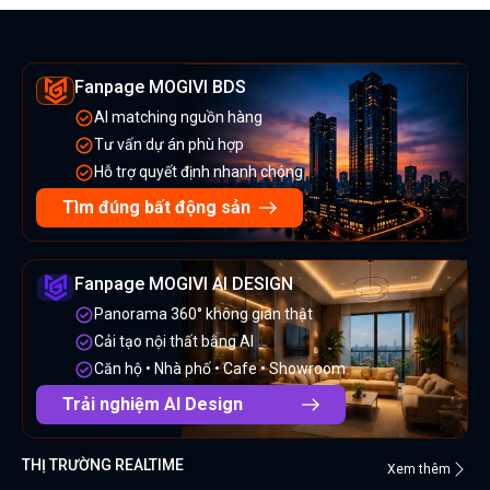
Fanpage MOGIVI BDS
AI matching nguồn hàng
Tư vấn dự án phù hợp
Hỗ trợ quyết định nhanh chóng
Tìm đúng bất động sản
Fanpage MOGIVI AI DESIGN
Panorama 360° không gian thật
Cải tạo nội thất bằng AI
Căn hộ • Nhà phố • Cafe • Showroom
Trải nghiệm AI Design
THỊ TRƯỜNG REALTIME
Xem thêm