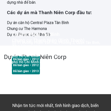
dựng nhà để bán.
Các dự án mà Thanh Niên Corp đầu tư:
Dự án căn hộ Central Plaza Tân Bình
Chung cư The Harmona
Central Plaza Tân Bình
Dự án Phước Lộc Nhà Bè
Chung cư Thanh Niên (Bình Thạnh)
Số 91 Đường Phạm Văn Hai, Phường 3, Quận Tân Bình,
The Harmona
236/10 Điện Biên Phủ, Phường 17, Bình Thạnh, Thành
Thành phố Hồ Chí Minh
33 Trương Công Định, Phường 14, Quận Tân Bình, Thành
Dự án
Thanh Niên Corp
phố Hồ Chí Minh
Đã bàn giao
• 2012
phố Hồ Chí Minh
Đã bàn giao
• 2012
Đã bàn giao
• 2013
Nhận tin tức mới nhất, tình hình giao dịch, biến