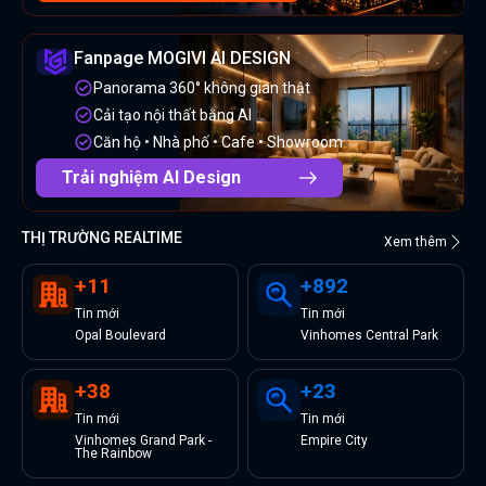
Fanpage MOGIVI AI DESIGN
Panorama 360° không gian thật
Cải tạo nội thất bằng AI
Căn hộ • Nhà phố • Cafe • Showroom
Trải nghiệm AI Design
THỊ TRƯỜNG REALTIME
Xem thêm
+
11
+
892
Tin
mới
Tin
mới
Opal Boulevard
Vinhomes Central Park
+
38
+
23
Tin
mới
Tin
mới
Vinhomes Grand Park -
Empire City
The Rainbow