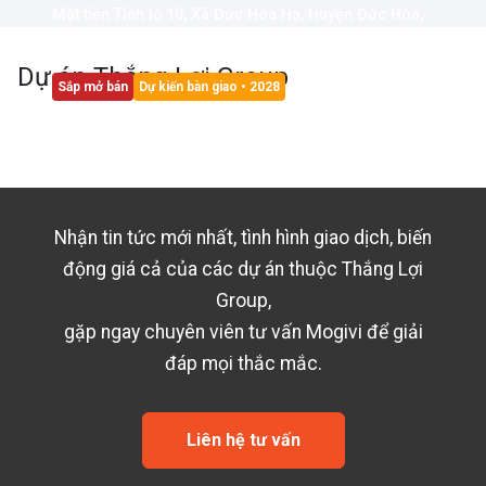
Mặt tiền Tỉnh lộ 10, Xã Đức Hòa Hạ, Huyện Đức Hòa,
Tỉnh Long An
Dự án
Thắng Lợi Group
Sắp mở bán
Dự kiến bàn giao
• 2028
Nhận tin tức mới nhất, tình hình giao dịch, biến
động giá cả của các dự án thuộc
Thắng Lợi
Group
,
gặp ngay chuyên viên tư vấn Mogivi để giải
đáp mọi thắc mắc.
Liên hệ tư vấn