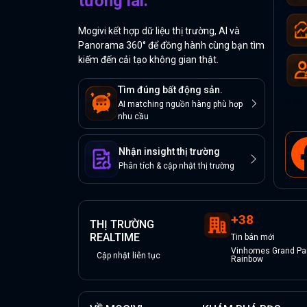
tương lai.
Mogivi kết hợp dữ liệu thị trường, AI và
Panorama 360° để đồng hành cùng bạn tìm
kiếm đến cải tạo không gian thật.
Tìm đúng bất động sản.
AI matching nguồn hàng phù hợp
nhu cầu
Nhận insight thị trường
Phân tích & cập nhật thị trường
+
38
THỊ TRƯỜNG
REALTIME
Tin
bán
mới
Vinhomes Grand Par
Cập nhật liên tục
Rainbow