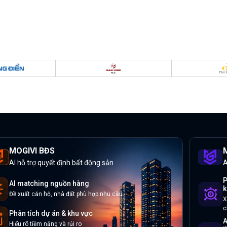
MOGIVI BĐS
M
AI hỗ trợ quyết định bất động sản
A
P
AI matching nguồn hàng
k
Đề xuất căn hộ, nhà đất phù hợp nhu cầu
X
c
Phân tích dự án & khu vực
A
Hiểu rõ tiềm năng và rủi ro