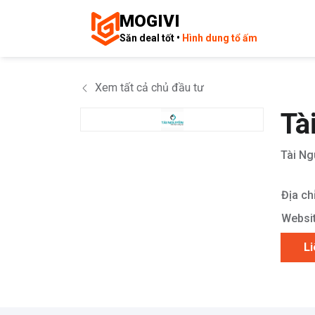
MOGIVI
Săn deal tốt •
Hình dung tổ ấm
Xem tất cả chủ đầu tư
Tà
Tài N
Địa chỉ
Websit
Li