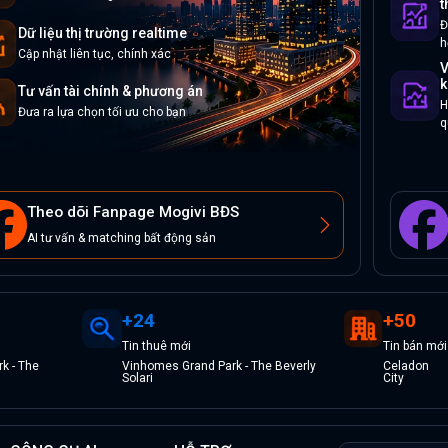
t
Đ
Dữ liệu thị trường realtime
h
Cập nhật liên tục, chính xác
V
k
Tư vấn tài chính & phương án
H
Đưa ra lựa chọn tối ưu cho bạn
q
Theo dõi Fanpage Mogivi BĐS
AI tư vấn & matching bất động sản
+
24
+
50
Tin
thuê
mới
Tin
bán
mới
k - The
Vinhomes Grand Park - The Beverly
Celadon
Solari
City