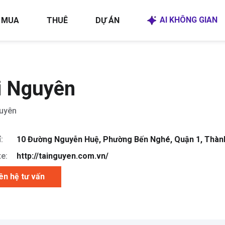
AI KHÔNG GIAN
MUA
THUÊ
DỰ ÁN
i Nguyên
guyên
:
10 Đường Nguyễn Huệ, Phường Bến Nghé, Quận 1, Thàn
e:
http://tainguyen.com.vn/
ên hệ tư vấn