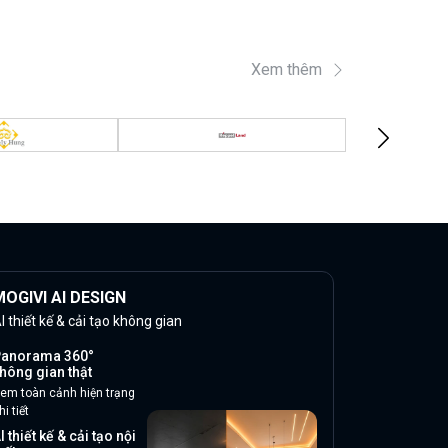
Xem thêm
OGIVI AI DESIGN
I thiết kế & cải tạo không gian
anorama 360°
hông gian thật
em toàn cảnh hiện trạng
hi tiết
I thiết kế & cải tạo nội