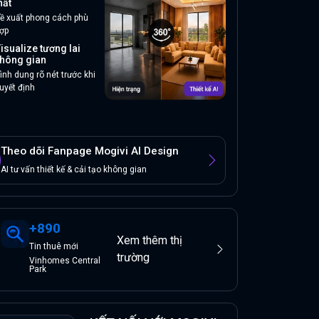
hất
ề xuất phong cách phù
ợp
isualize tương lai
hông gian
ình dung rõ nét trước khi
uyết định
Theo dõi Fanpage Mogivi AI Design
AI tư vấn thiết kế & cải tạo không gian
+
890
Xem thêm thị
Tin
thuê
mới
trường
Vinhomes Central
Park