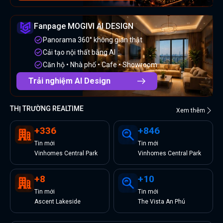
Fanpage MOGIVI AI DESIGN
Panorama 360° không gian thật
Cải tạo nội thất bằng AI
Căn hộ • Nhà phố • Cafe • Showroom
Trải nghiệm AI Design
THỊ TRƯỜNG REALTIME
Xem thêm
+
336
+
846
Tin
mới
Tin
mới
Vinhomes Central Park
Vinhomes Central Park
+
8
+
10
Tin
mới
Tin
mới
Ascent Lakeside
The Vista An Phú