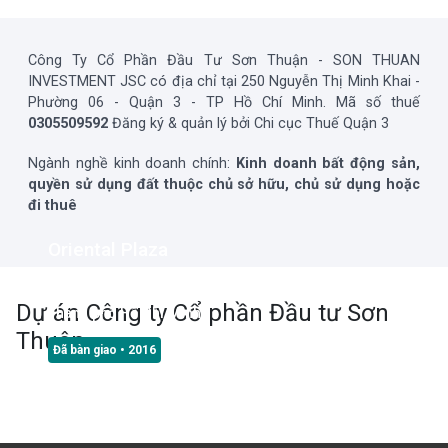
Công Ty Cổ Phần Đầu Tư Sơn Thuận - SON THUAN
INVESTMENT JSC có địa chỉ tại 250 Nguyễn Thị Minh Khai -
Phường 06 - Quận 3 - TP Hồ Chí Minh. Mã số thuế
0305509592
Đăng ký & quản lý bởi Chi cục Thuế Quận 3
Ngành nghề kinh doanh chính:
Kinh doanh bất động sản,
quyền sử dụng đất thuộc chủ sở hữu, chủ sử dụng hoặc
đi thuê
Oriental Plaza
Số 685 Đường Âu Cơ, Phường Tân Thành, Quận Tân Phú,
Dự án
Công ty Cổ phần Đầu tư Sơn
Thành phố Hồ Chí Minh
Thuận
Đã bàn giao
• 2016