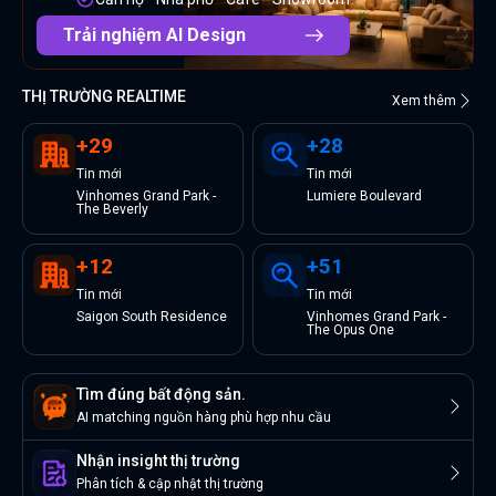
Trải nghiệm AI Design
THỊ TRƯỜNG REALTIME
Xem thêm
+
29
+
28
Tin
mới
Tin
mới
Vinhomes Grand Park -
Lumiere Boulevard
The Beverly
+
12
+
51
Tin
mới
Tin
mới
Saigon South Residence
Vinhomes Grand Park -
The Opus One
Tìm đúng bất động sản.
AI matching nguồn hàng phù hợp nhu cầu
Nhận insight thị trường
Phân tích & cập nhật thị trường