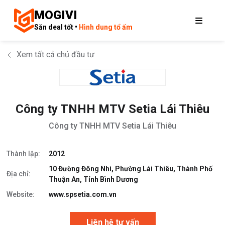
MOGIVI
Săn deal tốt •
Hình dung tổ ấm
Xem tất cả chủ đầu tư
Công ty TNHH MTV Setia Lái Thiêu
Công ty TNHH MTV Setia Lái Thiêu
Thành lập:
2012
10 Đường Đông Nhì, Phường Lái Thiêu, Thành Phố
Địa chỉ:
Thuận An, Tỉnh Bình Dương
Website:
www.spsetia.com.vn
Liên hệ tư vấn