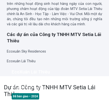
trên những hoạt động sinh hoạt hàng ngày của con người,
phương châm hoạt động của tập đoàn MTV Setia Lái Thiêu
chính là An Sinh - Học Tập - Làm Việc - Vui Chơi. Mỗi một dự
án, chúng tôi đều tạo nên những môi trường sống ý nghĩa
và các giá trị về lâu dài cho khách hàng của mình.
Các dự án của Công ty TNHH MTV Setia Lái
Thiêu
Ecoxuân Sky Residences
Ecoxuân Lái Thiêu
EcoXuân Lái Thiêu
Mặt tiền Quốc lộ 13, Phường Lái Thiêu, Thành phố Thuận
Dự án
Công ty TNHH MTV Setia Lái
An, Tỉnh Bình Dương
Thiêu
Đã bàn giao
• 2024