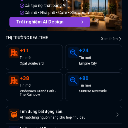
Cải tạo nội thất bằng AI
Căn hộ • Nhà phố • Cafe • Showroom
Trải nghiệm AI Design
THỊ TRƯỜNG REALTIME
Xem thêm
+
11
+
24
Tin
mới
Tin
mới
Opal Boulevard
Empire City
+
38
+
80
Tin
mới
Tin
mới
Vinhomes Grand Park -
Sunrise Riverside
The Rainbow
Tìm đúng bất động sản.
AI matching nguồn hàng phù hợp nhu cầu