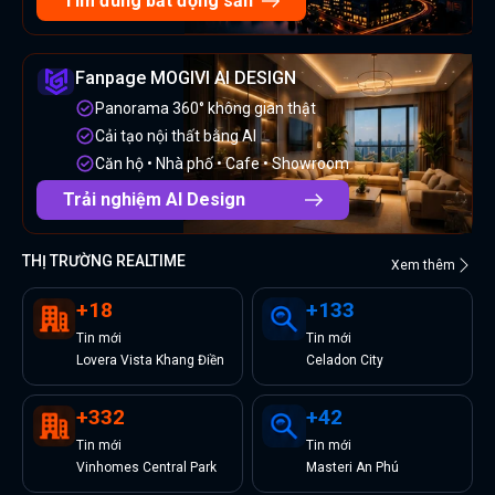
Tìm đúng bất động sản
Fanpage MOGIVI AI DESIGN
Panorama 360° không gian thật
Cải tạo nội thất bằng AI
Căn hộ • Nhà phố • Cafe • Showroom
Trải nghiệm AI Design
THỊ TRƯỜNG REALTIME
Xem thêm
+
18
+
133
Tin
mới
Tin
mới
Lovera Vista Khang Điền
Celadon City
+
332
+
42
Tin
mới
Tin
mới
Vinhomes Central Park
Masteri An Phú