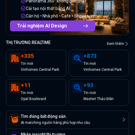
Panorama 360° không gian thật
Cải tạo nội thất bằng AI
Căn hộ • Nhà phố • Cafe • Showroom
Trải nghiệm AI Design
THỊ TRƯỜNG REALTIME
Xem thêm
+
335
+
873
Tin
mới
Tin
mới
Vinhomes Central Park
Vinhomes Central Park
+
11
+
93
Tin
mới
Tin
mới
Opal Boulevard
Masteri Thảo Điền
Tìm đúng bất động sản.
AI matching nguồn hàng phù hợp nhu cầu
Nhận insight thị trường