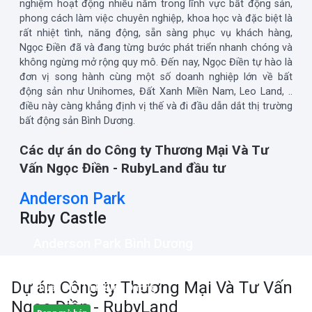
nghiệm hoạt động nhiều năm trong lĩnh vực bất động sản,
phong cách làm việc chuyên nghiệp, khoa học và đặc biệt là
rất nhiệt tình, năng động, sẵn sàng phục vụ khách hàng,
Ngọc Điền đã và đang từng bước phát triển nhanh chóng và
không ngừng mở rộng quy mô. Đến nay, Ngọc Điền tự hào là
đơn vị song hành cùng một số doanh nghiệp lớn về bất
động sản như Unihomes, Đất Xanh Miền Nam, Leo Land, ..
điều này càng khẳng định vị thế và đi đầu dẫn dắt thị trường
bất động sản Bình Dương.
Các dự án do Công ty Thương Mại Và Tư
Vấn Ngọc Điền - RubyLand đầu tư
Anderson Park
Ruby Castle
Anderson Park Bình Dương
Mặt tiền đường QL13, Phường Thuận Giao, Thành phố
Dự án
Công ty Thương Mại Và Tư Vấn
Thuận An, Tỉnh Bình Dương
Ngọc Điền - RubyLand