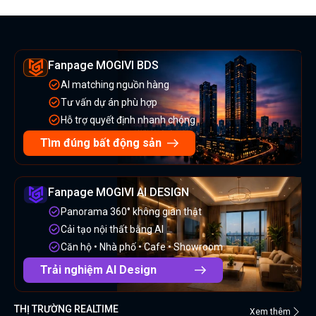
Fanpage MOGIVI BDS
AI matching nguồn hàng
Tư vấn dự án phù hợp
Hỗ trợ quyết định nhanh chóng
Tìm đúng bất động sản
Fanpage MOGIVI AI DESIGN
Panorama 360° không gian thật
Cải tạo nội thất bằng AI
Căn hộ • Nhà phố • Cafe • Showroom
Trải nghiệm AI Design
THỊ TRƯỜNG REALTIME
Xem thêm