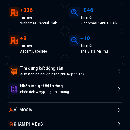
+
336
+
846
Tin
mới
Tin
mới
Vinhomes Central Park
Vinhomes Central Park
+
8
+
10
Tin
mới
Tin
mới
Ascent Lakeside
The Vista An Phú
Tìm đúng bất động sản.
AI matching nguồn hàng phù hợp nhu cầu
Nhận insight thị trường
Phân tích & cập nhật thị trường
VỀ MOGIVI
KHÁM PHÁ BĐS