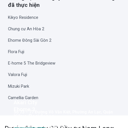
đã thực hiện
Kikyo Residence
Chung cư An Hòa 2
Ehome Đông Sài Gòn 2
Flora Fuji
E-home 5 The Bridgeview
Valora Fuji
Mizuki Park
Camellia Garden
Akari City
Ehome 3
Số 73 – 77 Đường Võ Văn Kiệt, Phường An Lạc, Quận
Kikyo Residence
Đường Hồ Học Lãm, Phường An Lạc, Quận Bình Tân,
Bình Tân, Thành phố Hồ Chí Minh
Mizuki Park
Đường Song Hành, Phường Phú Hữu, Quận 9, Thành phố
Thành phố Hồ Chí Minh