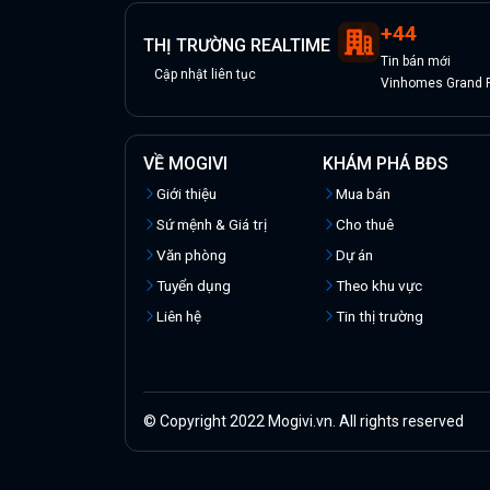
+
44
THỊ TRƯỜNG REALTIME
Tin
bán
mới
Cập nhật liên tục
Vinhomes Grand P
VỀ MOGIVI
KHÁM PHÁ BĐS
Giới thiệu
Mua bán
Sứ mệnh & Giá trị
Cho thuê
Văn phòng
Dự án
Tuyển dụng
Theo khu vực
Liên hệ
Tin thị trường
© Copyright 2022 Mogivi.vn. All rights reserved