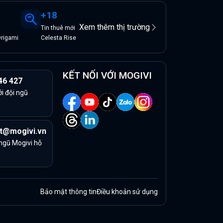
+
18
Xem thêm thị trường
Tin
thuê
mới
Origami
Celesta Rise
KẾT NỐI VỚI MOGIVI
46 427
ởi đội ngũ
t@mogivi.vn
 ngũ Mogivi hỗ
Bảo mật thông tin
Điều khoản sử dụng