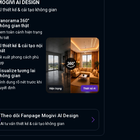
OGIVI AI DESIGN
I thiết kế & cải tạo không gian
anorama 360°
hông gian thật
em toàn cảnh hiện trạng
hi tiết
I thiết kế & cải tạo nội
hất
ề xuất phong cách phù
ợp
isualize tương lai
hông gian
ình dung rõ nét trước khi
uyết định
Theo dõi Fanpage Mogivi AI Design
AI tư vấn thiết kế & cải tạo không gian