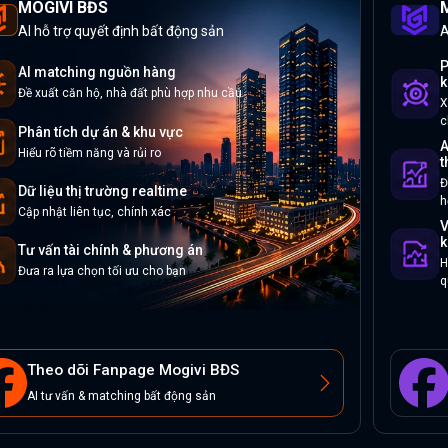
MOGIVI BĐS
M
AI hỗ trợ quyết định bất động sản
A
P
AI matching nguồn hàng
k
Đề xuất căn hộ, nhà đất phù hợp nhu cầu
X
c
Phân tích dự án & khu vực
A
Hiểu rõ tiềm năng và rủi ro
t
Đ
Dữ liệu thị trường realtime
h
Cập nhật liên tục, chính xác
V
k
Tư vấn tài chính & phương án
H
Đưa ra lựa chọn tối ưu cho bạn
q
Theo dõi Fanpage Mogivi BĐS
AI tư vấn & matching bất động sản