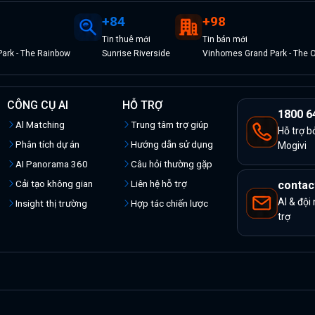
+
84
+
98
Tin
thuê
mới
Tin
bán
mới
ark - The Rainbow
Sunrise Riverside
Vinhomes Grand Park - The 
CÔNG CỤ AI
HỖ TRỢ
1800 6
Al Matching
Trung tâm trợ giúp
Hỗ trợ b
Phân tích dự án
Hướng dẫn sử dụng
Mogivi
AI Panorama 360
Câu hỏi thường gặp
Cải tạo không gian
Liên hệ hỗ trợ
contac
AI & đội
Insight thị trường
Hợp tác chiến lược
trợ