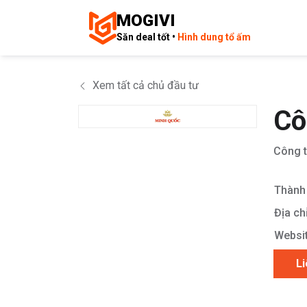
MOGIVI
Săn deal tốt •
Hình dung tổ ấm
Xem tất cả chủ đầu tư
Cô
Công t
Thành 
Địa chỉ
Websit
Li