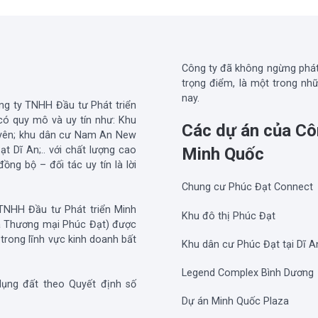
Công ty đã không ngừng phát 
trọng điểm, là một trong nh
nay.
g ty TNHH Đầu tư Phát triển
có quy mô và uy tín như: Khu
Các dự án của Cô
Uyên; khu dân cư Nam An New
t Dĩ An;.. với chất lượng cao
Minh Quốc
ng bộ – đối tác uy tín là lời
Chung cư Phúc Đạt Connect
TNHH Đầu tư Phát triển Minh
Khu đô thị Phúc Đạt
và Thương mại Phúc Đạt) được
trong lĩnh vực kinh doanh bất
Khu dân cư Phúc Đạt tại Dĩ A
Legend Complex Bình Dương
ụng đất theo Quyết định số
Dự án Minh Quốc Plaza