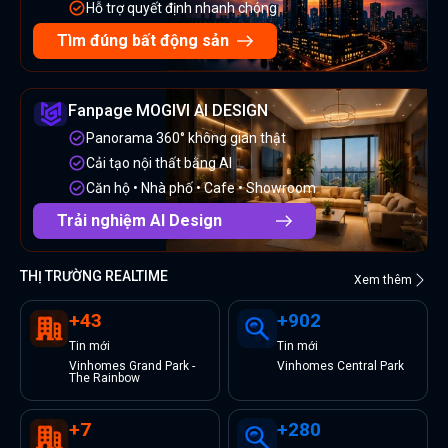
Hỗ trợ quyết định nhanh chóng
Tìm đúng bất động sản
Fanpage MOGIVI AI DESIGN
Panorama 360° không gian thật
Cải tạo nội thất bằng AI
Căn hộ • Nhà phố • Cafe • Showroom
Trải nghiệm AI Design
THỊ TRƯỜNG REALTIME
Xem thêm
+
43
+
902
Tin
mới
Tin
mới
Vinhomes Grand Park -
Vinhomes Central Park
The Rainbow
+
7
+
280