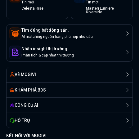
Tin
mới
Tin
mới
Celesta Rise
Masteri Lumiere
Riverside
Tìm đúng bất động sản.
AI matching nguồn hàng phù hợp nhu cầu
Nhận insight thị trường
Phân tích & cập nhật thị trường
VỀ MOGIVI
KHÁM PHÁ BĐS
CÔNG CỤ AI
HỖ TRỢ
KẾT NỐI VỚI MOGIVI