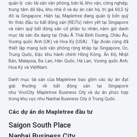
quản lý các tài sản văn phòng, bán lẻ, kho vận, công nghiệp,
trung tâm dữ liệu, khu nhà ở và dự án căn hộ, trị giá 60,5 tỷ
đô la Singapore. Hiện tại, Mapletree đang quản lý bốn quỹ
tín thác đầu tư bất động sản (REITs) niêm yết tại Singapore
và năm quỹ bất động sản cổ phần tư nhân, nắm giữ danh
mục tài sản đa dạng tại Châu Á Thái Bình Dương, Châu Âu,
Vương quốc Anh (UK) và Hoa Kỳ (USA) . Tập đoàn cũng đã
thiết lập mạng lưới văn phòng rộng khắp tại Singapore, Úc,
Trung Quốc, Đặc khu hành chính Hồng Kông, Ấn Độ, Nhật
Bản, Malaysia, Ba Lan, Hàn Quốc, Hà Lan, Vương quốc Anh,
Hoa Kỳ và ViệtNam.
Danh mục tài sản của Mapletree bao gồm các dự án đạt
giải thưởng về bất động sản tại Singapore
như
VivoCity.
Mapletree Business City
và dự án phức hợp
trong khu vực như
Nanhai Business City
ở Trung Quốc.
Các dự án do Mapletree đầu tư
Saigon South Place
Nanhai Business City