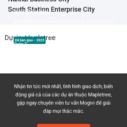
South Station Enterprise City
One Verandah
Đường Bát Nàn, Phường Thạnh Mỹ Lợi, Thành phố Thủ
Đức (Quận 2), Thành phố Hồ Chí Minh
Quận 2 (Thành phố Thủ Đức)
Dự án
Mapletree
Đã bàn giao
• 2023
Quận 2
Nhận tin tức mới nhất, tình hình giao dịch, biến
động giá cả của các dự án thuộc
Mapletree
,
gặp ngay chuyên viên tư vấn Mogivi để giải
đáp mọi thắc mắc.