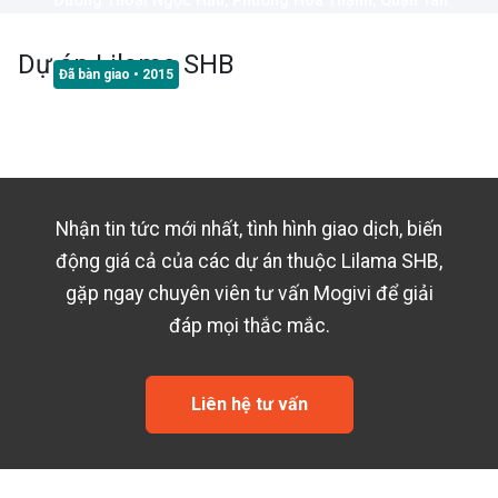
Đường Thoại Ngọc Hầu, Phường Hòa Thạnh, Quận Tân
Phú, Thành phố Hồ Chí Minh
Dự án
Lilama SHB
Đã bàn giao
• 2015
Nhận tin tức mới nhất, tình hình giao dịch, biến
động giá cả của các dự án thuộc
Lilama SHB
,
gặp ngay chuyên viên tư vấn Mogivi để giải
đáp mọi thắc mắc.
Liên hệ tư vấn