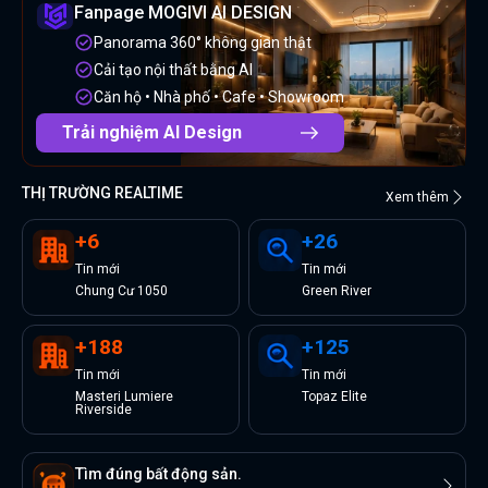
Fanpage MOGIVI AI DESIGN
Panorama 360° không gian thật
Cải tạo nội thất bằng AI
Căn hộ • Nhà phố • Cafe • Showroom
Trải nghiệm AI Design
THỊ TRƯỜNG REALTIME
Xem thêm
+
6
+
26
Tin
mới
Tin
mới
Chung Cư 1050
Green River
+
188
+
125
Tin
mới
Tin
mới
Masteri Lumiere
Topaz Elite
Riverside
Tìm đúng bất động sản.