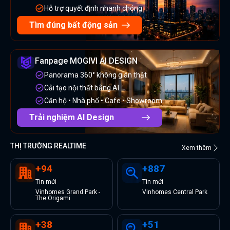
Hỗ trợ quyết định nhanh chóng
Tìm đúng bất động sản
Fanpage MOGIVI AI DESIGN
Panorama 360° không gian thật
Cải tạo nội thất bằng AI
Căn hộ • Nhà phố • Cafe • Showroom
Trải nghiệm AI Design
THỊ TRƯỜNG REALTIME
Xem thêm
+
94
+
887
Tin
mới
Tin
mới
Vinhomes Grand Park -
Vinhomes Central Park
The Origami
+
38
+
51