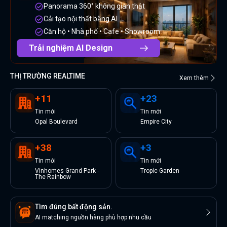
Panorama 360° không gian thật
Cải tạo nội thất bằng AI
Căn hộ • Nhà phố • Cafe • Showroom
Trải nghiệm AI Design
THỊ TRƯỜNG REALTIME
Xem thêm
+
11
+
23
Tin
mới
Tin
mới
Opal Boulevard
Empire City
+
38
+
3
Tin
mới
Tin
mới
Vinhomes Grand Park -
Tropic Garden
The Rainbow
Tìm đúng bất động sản.
AI matching nguồn hàng phù hợp nhu cầu