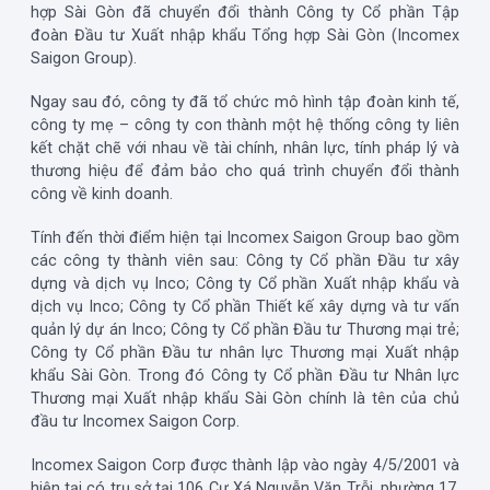
hợp Sài Gòn đã chuyển đổi thành Công ty Cổ phần Tập
đoàn Đầu tư Xuất nhập khẩu Tổng hợp Sài Gòn (Incomex
Saigon Group).
Ngay sau đó, công ty đã tổ chức mô hình tập đoàn kinh tế,
công ty mẹ – công ty con thành một hệ thống công ty liên
kết chặt chẽ với nhau về tài chính, nhân lực, tính pháp lý và
thương hiệu để đảm bảo cho quá trình chuyển đổi thành
công về kinh doanh.
Tính đến thời điểm hiện tại Incomex Saigon Group bao gồm
các công ty thành viên sau: Công ty Cổ phần Đầu tư xây
dựng và dịch vụ Inco; Công ty Cổ phần Xuất nhập khẩu và
dịch vụ Inco; Công ty Cổ phần Thiết kế xây dựng và tư vấn
quản lý dự án Inco; Công ty Cổ phần Đầu tư Thương mại trẻ;
Công ty Cổ phần Đầu tư nhân lực Thương mại Xuất nhập
khẩu Sài Gòn. Trong đó Công ty Cổ phần Đầu tư Nhân lực
Thương mại Xuất nhập khẩu Sài Gòn chính là tên của chủ
đầu tư Incomex Saigon Corp.
Incomex Saigon Corp được thành lập vào ngày 4/5/2001 và
hiện tại có trụ sở tại 106 Cư Xá Nguyễn Văn Trỗi, phường 17,