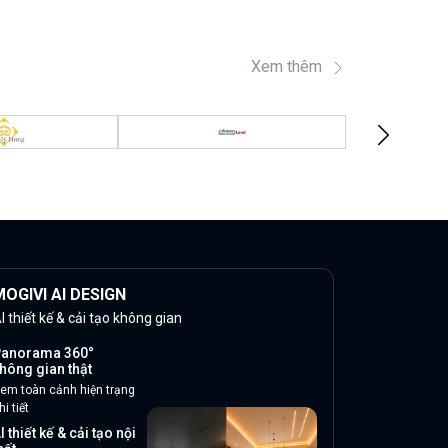
Xem thêm
OGIVI AI DESIGN
I thiết kế & cải tạo không gian
anorama 360°
hông gian thật
em toàn cảnh hiện trạng
hi tiết
I thiết kế & cải tạo nội