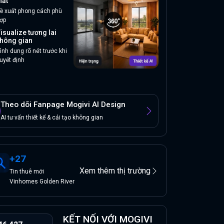
hất
ề xuất phong cách phù
ợp
isualize tương lai
hông gian
ình dung rõ nét trước khi
uyết định
Theo dõi Fanpage Mogivi AI Design
AI tư vấn thiết kế & cải tạo không gian
+
27
Xem thêm thị trường
Tin
thuê
mới
Vinhomes Golden River
KẾT NỐI VỚI MOGIVI