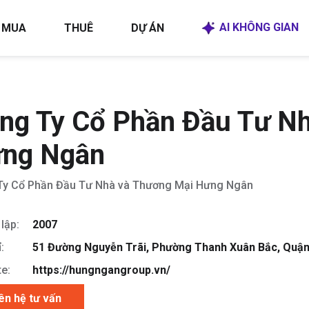
AI KHÔNG GIAN
MUA
THUÊ
DỰ ÁN
ng Ty Cổ Phần Đầu Tư N
ng Ngân
Ty Cổ Phần Đầu Tư Nhà và Thương Mại Hưng Ngân
lập:
2007
:
51 Đường Nguyễn Trãi, Phường Thanh Xuân Bắc, Quận
e:
https://hungngangroup.vn/
ên hệ tư vấn