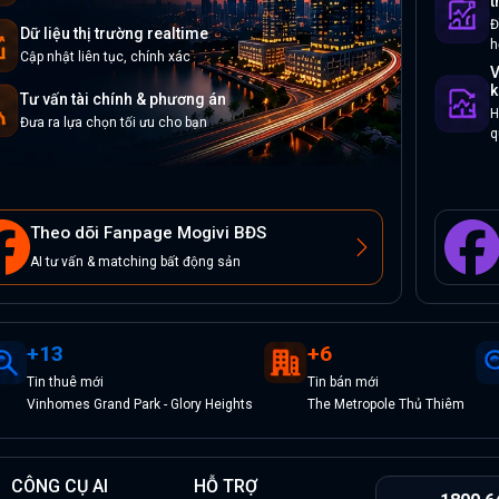
t
Đ
Dữ liệu thị trường realtime
h
Cập nhật liên tục, chính xác
V
k
Tư vấn tài chính & phương án
H
Đưa ra lựa chọn tối ưu cho bạn
q
Theo dõi Fanpage Mogivi BĐS
AI tư vấn & matching bất động sản
+
13
+
6
Tin
thuê
mới
Tin
bán
mới
Vinhomes Grand Park - Glory Heights
The Metropole Thủ Thiêm
CÔNG CỤ AI
HỖ TRỢ