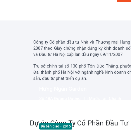
Công ty Cổ phần đầu tư Nhà và Thương mại Hưng
2007 theo Giấy chứng nhận đăng ký kinh doanh s
và Đầu tư Hà Nội cấp lần đầu ngày 09/11/2007.
Trụ sở chính tại số 130 phố Tôn Đức Thắng, phư
Đa, thành phố Hà Nội với ngành nghề kinh doanh c
sản, đầu tư phát triển dự án.
Hưng Ngân Garden
Số 48A Đường Dương Thị Mười, Tân Chánh
Hiệp 21, Phường Tân Chánh Hiệp, Quận 12,
Thành phố Hồ Chí Minh
Dự án
Công Ty Cổ Phần Đầu Tư
Đã bàn giao
• 2015