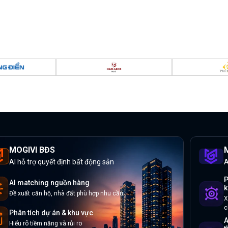
MOGIVI BĐS
M
AI hỗ trợ quyết định bất động sản
A
P
AI matching nguồn hàng
k
Đề xuất căn hộ, nhà đất phù hợp nhu cầu
X
c
Phân tích dự án & khu vực
A
Hiểu rõ tiềm năng và rủi ro