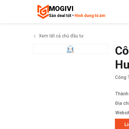
MOGIVI
Săn deal tốt •
Hình dung tổ ấm
Xem tất cả chủ đầu tư
Cô
Hư
Công 
Thành 
Địa chỉ
Websit
Li