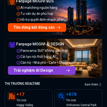
Fanpage MOGIVI BDS
AI matching nguồn hàng
Tư vấn dự án phù hợp
Hỗ trợ quyết định nhanh chóng
Tìm đúng bất động sản
Fanpage MOGIVI AI DESIGN
Panorama 360° không gian thật
Cải tạo nội thất bằng AI
Căn hộ • Nhà phố • Cafe • Showroom
Trải nghiệm AI Design
THỊ TRƯỜNG REALTIME
Xem thêm
+
17
+
878
Tin
mới
Tin
mới
Happy Valley
Vinhomes Central Park