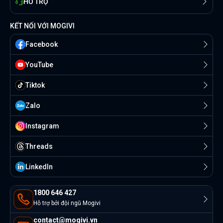
HỖ TRỢ
KẾT NỐI VỚI MOGIVI
Facebook
YouTube
Tiktok
Zalo
Instagram
Threads
Linkedln
1800 646 427
Hỗ trợ bởi đội ngũ Mogivi
contact@mogivi.vn