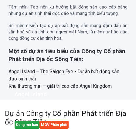
Tầm nhìn
: Tạo nên xu hướng bất động sản cao cấp bằng
những dự án sinh thái độc đáo và mang tính biểu tượng.
Sứ mệnh
: Kiến tạo dự án bất động sản mang đậm dấu ấn
văn hoá và cá tính con người Việt Nam, là niềm tự hào của
cộng đồng cư dân tinh hoa.
Một số dự án tiêu biểu của Công ty Cổ phần
Phát triển Địa ốc Sông Tiên:
Angel Island – The Saigon Eye - Dự án bất động sản
đảo sinh thái
Khu thương mại – giải trí cao cấp Angel Kingdom
Angel Island
Đảo Nhơn Phước, Xã Đại Phước, Huyện Nhơn Trạch,
Dự án
Công ty Cổ phần Phát triển Địa
Tỉnh Đồng Nai
ốc Sông Tiên
Đang mở bán
MGV Phân phối