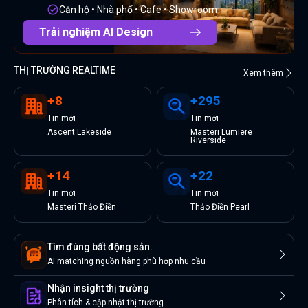
Căn hộ • Nhà phố • Cafe • Showroom
Trải nghiệm AI Design
THỊ TRƯỜNG REALTIME
Xem thêm
+
8
+
295
Tin
mới
Tin
mới
Ascent Lakeside
Masteri Lumiere
Riverside
+
14
+
22
Tin
mới
Tin
mới
Masteri Thảo Điền
Thảo Điền Pearl
Tìm đúng bất động sản.
AI matching nguồn hàng phù hợp nhu cầu
Nhận insight thị trường
Phân tích & cập nhật thị trường