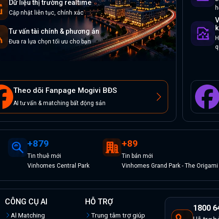
Dữ liệu thị trường realtime
h
Cập nhật liên tục, chính xác
V
k
Tư vấn tài chính & phương án
H
Đưa ra lựa chọn tối ưu cho bạn
q
Theo dõi Fanpage Mogivi BĐS
AI tư vấn & matching bất động sản
+
879
+
89
Tin
thuê
mới
Tin
bán
mới
Vinhomes Central Park
Vinhomes Grand Park - The Origami
CÔNG CỤ AI
HỖ TRỢ
1800 6
Al Matching
Trung tâm trợ giúp