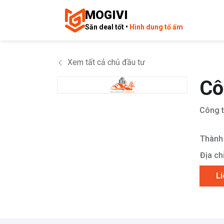
MOGIVI
Săn deal tốt •
Hình dung tổ ấm
Xem tất cả chủ đầu tư
Cô
Công t
Thành 
Địa chỉ
Li