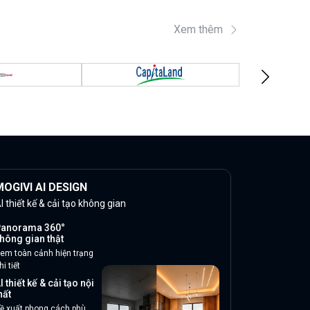
Xem thêm
OGIVI AI DESIGN
I thiết kế & cải tạo không gian
anorama 360°
hông gian thật
em toàn cảnh hiện trạng
hi tiết
I thiết kế & cải tạo nội
hất
ề xuất phong cách phù