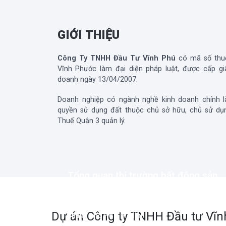
GIỚI THIỆU
Công Ty TNHH Đầu Tư Vĩnh Phú
có mã số thu
Vĩnh Phước
làm đại diện pháp luật, được cấp g
doanh ngày 13/04/2007.
Doanh nghiệp có ngành nghề kinh doanh chính l
quyền sử dụng đất thuộc chủ sở hữu, chủ sử dụn
Thuế Quận 3 quản lý.
Tổng quan thị trường bất động sản
quận 9 năm 2023 và xu hướng phát
triển
Dự án
Công ty TNHH Đầu tư Vĩn
Thành phố Hồ Chí Minh