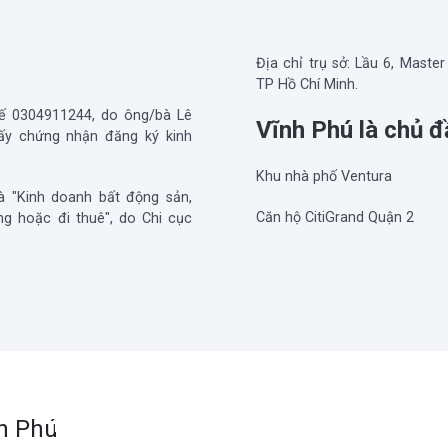
Địa chỉ trụ sở: Lầu 6, Maste
TP Hồ Chí Minh.
ế 0304911244, do ông/bà
Lê
Vĩnh Phú là chủ 
iấy chứng nhận đăng ký kinh
Khu nhà phố Ventura
à "Kinh doanh bất động sản,
Căn hộ CitiGrand Quận 2
g hoặc đi thuê", do Chi cục
Hướng dẫn và kinh nghiệm chi tiết để
mua nhà quận 9
Quận
h Phú
Thành phố Hồ Chí Minh
Thành