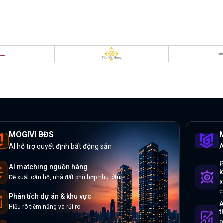
MOGIVI BĐS
M
AI hỗ trợ quyết định bất động sản
A
P
AI matching nguồn hàng
k
Đề xuất căn hộ, nhà đất phù hợp nhu cầu
X
c
Phân tích dự án & khu vực
A
Hiểu rõ tiềm năng và rủi ro
t
Đ