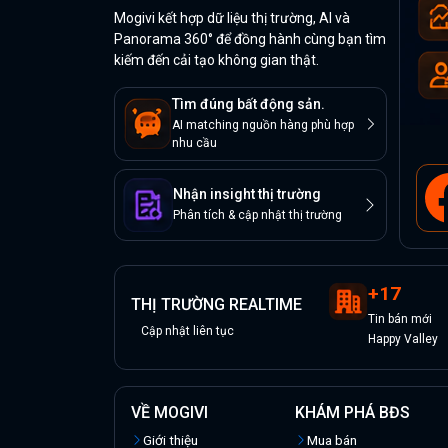
Mogivi kết hợp dữ liệu thị trường, AI và
Panorama 360° để đồng hành cùng bạn tìm
kiếm đến cải tạo không gian thật.
Tìm đúng bất động sản.
AI matching nguồn hàng phù hợp
nhu cầu
Nhận insight thị trường
Phân tích & cập nhật thị trường
+
17
THỊ TRƯỜNG REALTIME
Tin
bán
mới
Cập nhật liên tục
Happy Valley
VỀ MOGIVI
KHÁM PHÁ BĐS
Giới thiệu
Mua bán