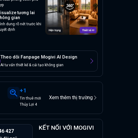
ợp
isualize tương lai
hông gian
ình dung rõ nét trước khi
uyết định
Theo dõi Fanpage Mogivi AI Design
AI tư vấn thiết kế & cải tạo không gian
+
1
Xem thêm thị trường
Tin
thuê
mới
Thủy Lợi 4
KẾT NỐI VỚI MOGIVI
46 427