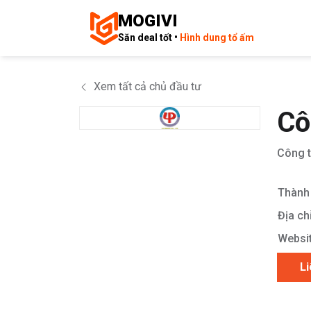
MOGIVI
Săn deal tốt •
Hình dung tổ ấm
Xem tất cả chủ đầu tư
Cô
Công t
Thành 
Địa chỉ
Websit
Li