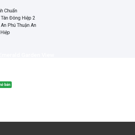
nh Chuẩn
 Tân Đông Hiệp 2
 An Phú Thuận An
 Hiệp
Emerald Garden View
 Nguyễn Chí Thanh, Phường Hưng Định,
uận An, Tỉnh Bình Dương
mở bán