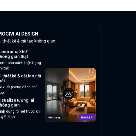
OGIVI AI DESIGN
I thiết kế & cải tạo không gian
anorama 360°
hông gian thật
em toàn cảnh hiện trạng
hi tiết
I thiết kế & cải tạo nội
hất
ề xuất phong cách phù
ợp
isualize tương lai
hông gian
ình dung rõ nét trước khi
uyết định