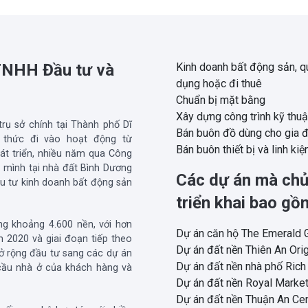
 TNHH Đầu tư và
Kinh doanh bất động sản, q
dụng hoặc đi thuê
Chuẩn bị mặt bằng
Xây dựng công trình kỹ thu
rụ sở chính tại Thành phố Dĩ
Bán buôn đồ dùng cho gia đ
h thức đi vào hoạt động từ
Bán buôn thiết bị và linh kiệ
át triển, nhiều năm qua Công
a mình tại nhà đất Bình Dương
Các dự án mà chủ
ầu tư kinh doanh bất động sản
triển khai bao gồ
ng khoảng 4.600 nền, với hơn
Dự án căn hộ The Emerald 
 2020 và giai đoạn tiếp theo
Dự án đất nền Thiên An Ori
ở rộng đầu tư sang các dự án
Dự án đất nền nhà phố Ric
cầu nhà ở của khách hàng và
Dự án đất nền Royal Marke
Dự án đất nền Thuận An Ce