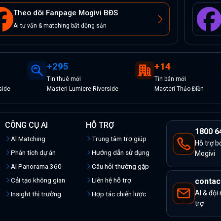
Theo dõi Fanpage Mogivi BĐS
AI tư vấn & matching bất động sản
+
295
+
14
Tin
thuê
mới
Tin
bán
mới
side
Masteri Lumiere Riverside
Masteri Thảo Điền
CÔNG CỤ AI
HỖ TRỢ
1800 6
Al Matching
Trung tâm trợ giúp
Hỗ trợ b
Phân tích dự án
Hướng dẫn sử dụng
Mogivi
AI Panorama 360
Câu hỏi thường gặp
Cải tạo không gian
Liên hệ hỗ trợ
contac
AI & đội
Insight thị trường
Hợp tác chiến lược
trợ