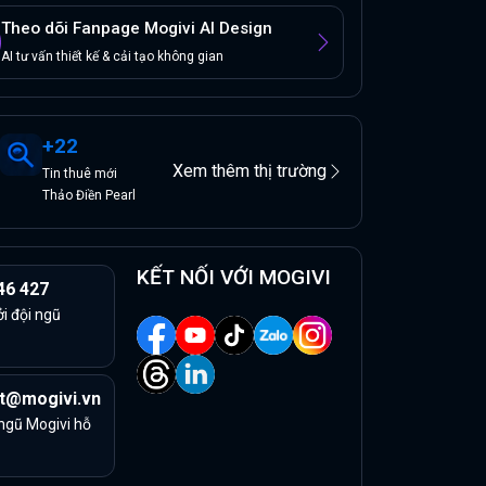
Theo dõi Fanpage Mogivi AI Design
AI tư vấn thiết kế & cải tạo không gian
+
22
Xem thêm thị trường
Tin
thuê
mới
Thảo Điền Pearl
KẾT NỐI VỚI MOGIVI
46 427
ởi đội ngũ
t@mogivi.vn
 ngũ Mogivi hỗ