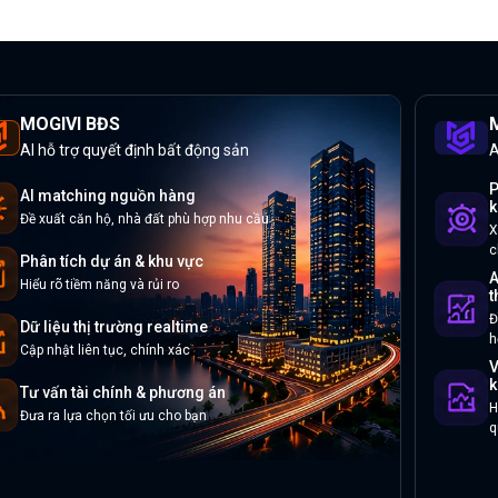
MOGIVI BĐS
M
AI hỗ trợ quyết định bất động sản
A
P
AI matching nguồn hàng
k
Đề xuất căn hộ, nhà đất phù hợp nhu cầu
X
c
Phân tích dự án & khu vực
A
Hiểu rõ tiềm năng và rủi ro
t
Đ
Dữ liệu thị trường realtime
h
Cập nhật liên tục, chính xác
V
k
Tư vấn tài chính & phương án
H
Đưa ra lựa chọn tối ưu cho bạn
q