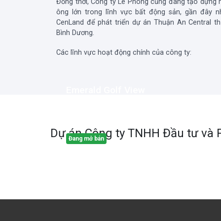
Đồng thời, Công ty Lê Phong cũng đang tạo dựng m
ông lớn trong lĩnh vực bất động sản, gần đây n
CenLand để phát triển dự án Thuận An Central t
Bình Dương.
Các lĩnh vực hoạt động chính của công ty:
Emerald Golf View
Mặt tiền đường QL13, Phường Thuận Giao,
Thành phố Thuận An, Tỉnh Bình Dương
Dự án
Công ty TNHH Đầu tư và P
Đang mở bán