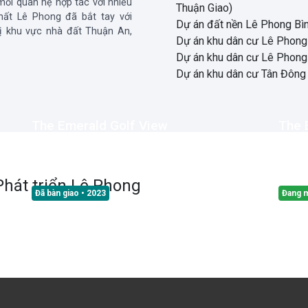
ối quan hệ hợp tác với nhiều
Thuận Giao)
hất Lê Phong đã bắt tay với
Dự án đất nền Lê Phong Bì
hị khu vực nhà đất Thuận An,
Dự án khu dân cư Lê Phong
Dự án khu dân cư Lê Phong
Dự án khu dân cư Tân Đông
The Emerald Golf View
The 
Quốc lộ 13, Phường Lái Thiêu, TP. Thuận An,
Đường
Tỉnh Bình Dương
TP. Th
hát triển Lê Phong
Đã bàn giao
• 2023
Đang 