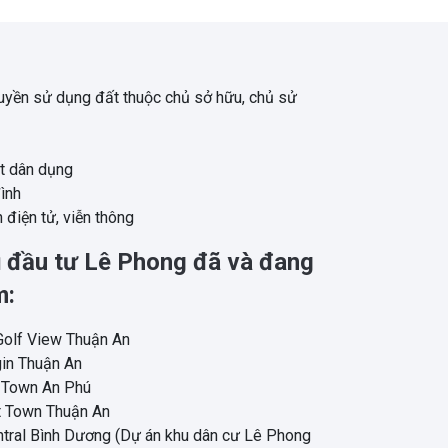
uyền sử dụng đất thuộc chủ sở hữu, chủ sử
ật dân dụng
ình
n điện tử, viễn thông
 đầu tư Lê Phong đã và đang
m:
Golf View Thuận An
gin Thuận An
h Town An Phú
t Town Thuận An
ntral Bình Dương (Dự án khu dân cư Lê Phong