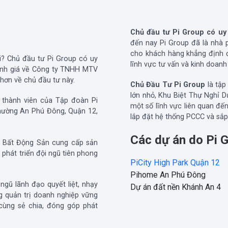
Chủ đầu tư Pi Group có uy
đến nay Pi Group đã là nhà 
cho khách hàng khẳng định đ
i? Chủ đầu tư Pi Group có uy
lĩnh vực tư vấn và kinh doan
ánh giá về Công ty TNHH MTV
 hơn về chủ đầu tư này.
Chủ Đầu Tư Pi Group
là tập
lớn nhỏ, Khu Biệt Thự Nghỉ 
thành viên của Tập đoàn Pi
một số lĩnh vực liên quan đến
phường An Phú Đông, Quận 12,
lắp đặt hệ thống PCCC và sắp 
Các dự án do Pi G
ển Bất Động Sản cung cấp sản
phát triển đội ngũ tiên phong
PiCity High Park Quận 12
Pihome An Phú Đông
ngũ lãnh đạo quyết liệt, nhạy
Dự án đất nền Khánh An 4
g quản trị doanh nghiệp vững
cùng sẻ chia, đóng góp phát