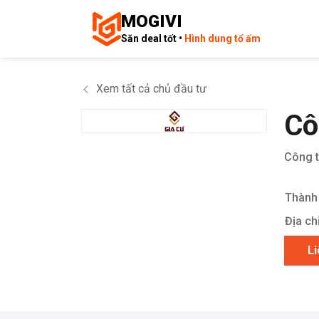
MOGIVI
Săn deal tốt •
Hình dung tổ ấm
Xem tất cả chủ đầu tư
Cô
Công t
Thành 
Địa chỉ
Li