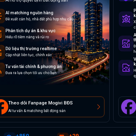
AI hỗ trợ quyết định bất động sản
A
P
AI matching nguồn hàng
k
Đề xuất căn hộ, nhà đất phù hợp nhu cầu
X
c
Phân tích dự án & khu vực
A
Hiểu rõ tiềm năng và rủi ro
t
Đ
Dữ liệu thị trường realtime
h
Cập nhật liên tục, chính xác
V
k
Tư vấn tài chính & phương án
H
Đưa ra lựa chọn tối ưu cho bạn
q
Theo dõi Fanpage Mogivi BĐS
AI tư vấn & matching bất động sản
+
850
+
29