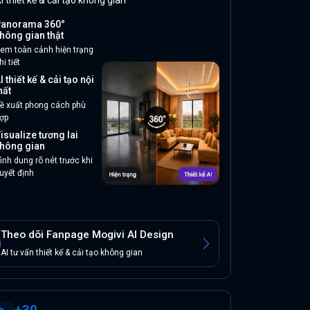
I thiết kế & cải tạo không gian
anorama 360°
hông gian thật
em toàn cảnh hiện trạng
hi tiết
I thiết kế & cải tạo nội
hất
ề xuất phong cách phù
ợp
isualize tương lai
hông gian
ình dung rõ nét trước khi
uyết định
Theo dõi Fanpage Mogivi AI Design
AI tư vấn thiết kế & cải tạo không gian
+
30