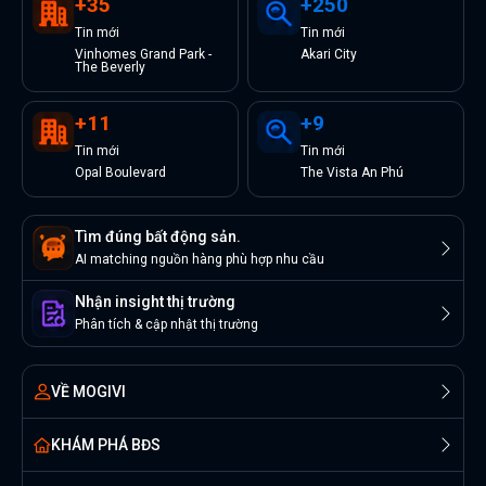
+
35
+
250
Tin
mới
Tin
mới
Vinhomes Grand Park -
Akari City
The Beverly
+
11
+
9
Tin
mới
Tin
mới
Opal Boulevard
The Vista An Phú
Tìm đúng bất động sản.
AI matching nguồn hàng phù hợp nhu cầu
Nhận insight thị trường
Phân tích & cập nhật thị trường
VỀ MOGIVI
KHÁM PHÁ BĐS