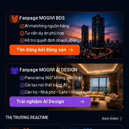
Fanpage MOGIVI BDS
AI matching nguồn hàng
Tư vấn dự án phù hợp
Hỗ trợ quyết định nhanh chóng
Tìm đúng bất động sản
Fanpage MOGIVI AI DESIGN
Panorama 360° không gian thật
Cải tạo nội thất bằng AI
Căn hộ • Nhà phố • Cafe • Showroom
Trải nghiệm AI Design
THỊ TRƯỜNG REALTIME
Xem thêm