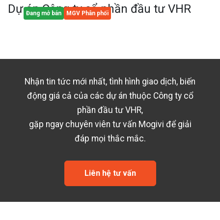
Dự án
Công ty cổ phần đầu tư VHR
Đang mở bán
MGV Phân phối
Nhận tin tức mới nhất, tình hình giao dịch, biến
động giá cả của các dự án thuộc
Công ty cổ
phần đầu tư VHR
,
gặp ngay chuyên viên tư vấn Mogivi để giải
đáp mọi thắc mắc.
Liên hệ tư vấn