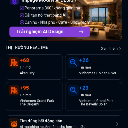
Fanpage MOGIVI AI DESIGN
Panorama 360° không gian thật
Cải tạo nội thất bằng AI
Căn hộ • Nhà phố • Cafe • Showroom
Trải nghiệm AI Design
THỊ TRƯỜNG REALTIME
Xem thêm
+
68
+
26
Tin
mới
Tin
mới
Akari City
Vinhomes Golden River
+
95
+
23
Tin
mới
Tin
mới
Vinhomes Grand Park -
Vinhomes Grand Park -
The Origami
The Beverly Solari
Tìm đúng bất động sản.
AI matching nguồn hàng phù hợp nhu cầu