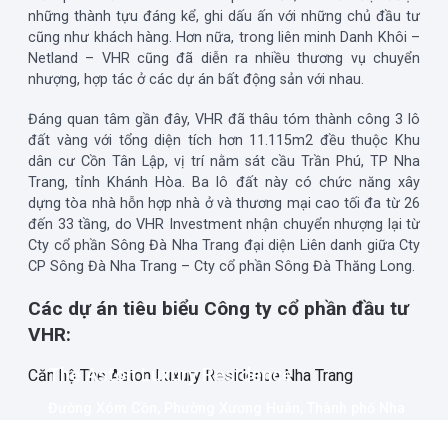
những thành tựu đáng kể, ghi dấu ấn với những chủ đầu tư
cũng như khách hàng. Hơn nữa, trong liên minh Danh Khôi –
Netland – VHR cũng đã diễn ra nhiều thương vụ chuyển
nhượng, hợp tác ở các dự án bất động sản với nhau.
Đáng quan tâm gần đây, VHR đã thâu tóm thành công 3 lô
đất vàng với tổng diện tích hơn 11.115m2 đều thuộc Khu
dân cư Cồn Tân Lập, vị trí nằm sát cầu Trần Phú, TP Nha
Trang, tỉnh Khánh Hòa. Ba lô đất này có chức năng xây
dựng tòa nhà hỗn hợp nhà ở và thương mại cao tối đa từ 26
đến 33 tầng, do VHR Investment nhận chuyển nhượng lại từ
Cty cổ phần Sông Đà Nha Trang đại diện Liên danh giữa Cty
CP Sông Đà Nha Trang – Cty cổ phần Sông Đà Thăng Long.
Các dự án tiêu biểu Công ty cổ phần đầu tư
VHR:
The Aston Luxury Residence
Căn hộ The Aston Luxury Residence Nha Trang
Đường Xóm Cồn, Phường Xương Huân, Thành phố Nha
Trang, Tỉnh Khánh Hòa