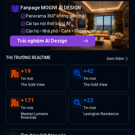
Fanpage MOGIVI AI DESIGN
Panorama 360° không gian thật
Cải tạo nội thất bằng AI
Căn hộ • Nhà phố • Cafe • Showroom
Trải nghiệm AI Design
THỊ TRƯỜNG REALTIME
Xem thêm
+
19
+
42
Tin
mới
Tin
mới
The Gold View
The Gold View
+
171
+
22
Tin
mới
Tin
mới
Masteri Lumiere
Lexington Residence
Riverside