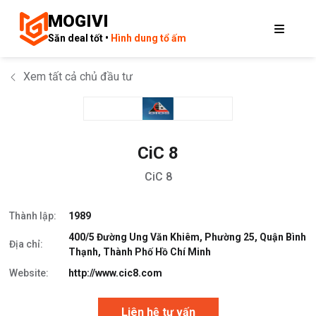
MOGIVI
Săn deal tốt •
Hình dung tổ ấm
Xem tất cả chủ đầu tư
CiC 8
CiC 8
Thành lập:
1989
400/5 Đường Ung Văn Khiêm, Phường 25, Quận Bình
Địa chỉ:
Thạnh, Thành Phố Hồ Chí Minh
Website:
http://www.cic8.com
Liên hệ tư vấn