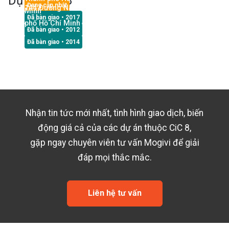
Dự án
CiC 8
Đang cập nhật
144 Đường Nam Hoà, Phước Long A, Thủ Đức, Thành
Minh
Đã bàn giao
• 2017
phố Hồ Chí Minh
Đã bàn giao
• 2012
Đã bàn giao
• 2014
Nhận tin tức mới nhất, tình hình giao dịch, biến
động giá cả của các dự án thuộc
CiC 8
,
gặp ngay chuyên viên tư vấn Mogivi để giải
đáp mọi thắc mắc.
Liên hệ tư vấn