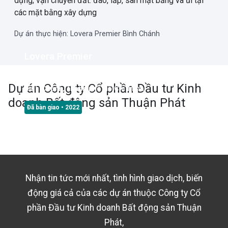
dựng; vận chuyển đất: đào, lấp, san mặt bằng và ủi tại
các mặt bằng xây dựng
Dự án thực hiện: Lovera Premier Bình Chánh
Lovera Premier
Mặt tiền đường Trịnh Quang Nghị, Xã Phong Phú, Huyện
Dự án
Công ty Cổ phần Đầu tư Kinh
Bình Chánh, Thành phố Hồ Chí Minh
doanh Bất động sản Thuận Phát
Đã bàn giao
• 2022
Nhận tin tức mới nhất, tình hình giao dịch, biến
động giá cả của các dự án thuộc
Công ty Cổ
phần Đầu tư Kinh doanh Bất động sản Thuận
Phát
,