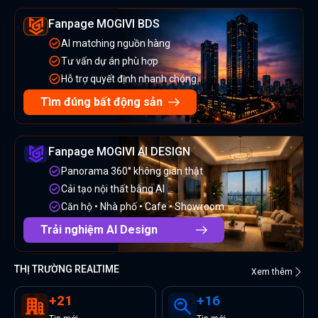
Fanpage MOGIVI BDS
AI matching nguồn hàng
Tư vấn dự án phù hợp
Hỗ trợ quyết định nhanh chóng
Tìm đúng bất động sản
Fanpage MOGIVI AI DESIGN
Panorama 360° không gian thật
Cải tạo nội thất bằng AI
Căn hộ • Nhà phố • Cafe • Showroom
Trải nghiệm AI Design
THỊ TRƯỜNG REALTIME
Xem thêm
+
21
+
16