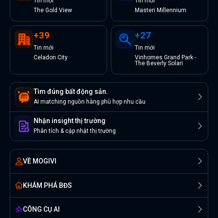
Tin
mới
Tin
mới
The Gold View
Masteri Millennium
+
39
+
27
Tin
mới
Tin
mới
Celadon City
Vinhomes Grand Park -
The Beverly Solari
Tìm đúng bất động sản.
AI matching nguồn hàng phù hợp nhu cầu
Nhận insight thị trường
Phân tích & cập nhật thị trường
VỀ MOGIVI
KHÁM PHÁ BĐS
CÔNG CỤ AI