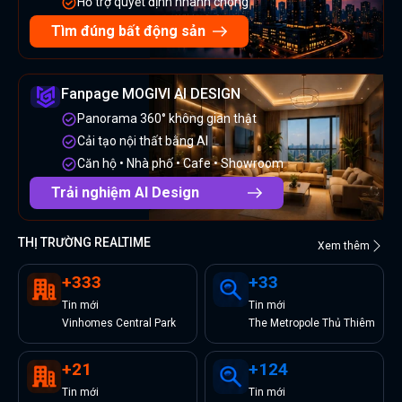
Hỗ trợ quyết định nhanh chóng
Tìm đúng bất động sản
Fanpage MOGIVI AI DESIGN
Panorama 360° không gian thật
Cải tạo nội thất bằng AI
Căn hộ • Nhà phố • Cafe • Showroom
Trải nghiệm AI Design
THỊ TRƯỜNG REALTIME
Xem thêm
+
333
+
33
Tin
mới
Tin
mới
Vinhomes Central Park
The Metropole Thủ Thiêm
+
21
+
124
Tin
mới
Tin
mới