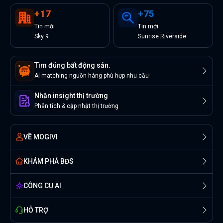
+
17
+
75
Tin
mới
Tin
mới
Sky 9
Sunrise Riverside
Tìm đúng bất động sản.
AI matching nguồn hàng phù hợp nhu cầu
Nhận insight thị trường
Phân tích & cập nhật thị trường
VỀ MOGIVI
KHÁM PHÁ BĐS
CÔNG CỤ AI
HỖ TRỢ