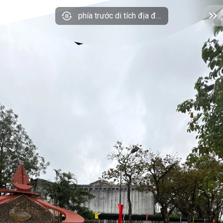
phía trước di tích địa điểm Toà khâm sứ Trung kỳ