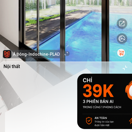
Á Đông-Indochine-PLAD
Nội thất