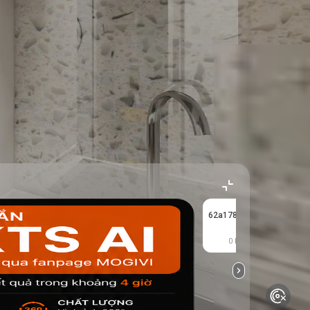
62a178299ca420000159
0 kết quả