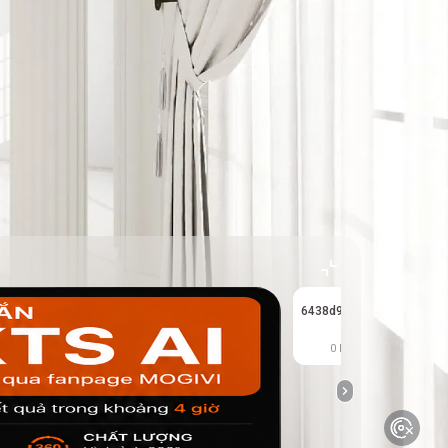
6438d90fbfa4c20001428
T
0 kết quả